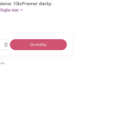
enie: 10ksPriemer dierky:
ítajte viac
Do košíka
nia