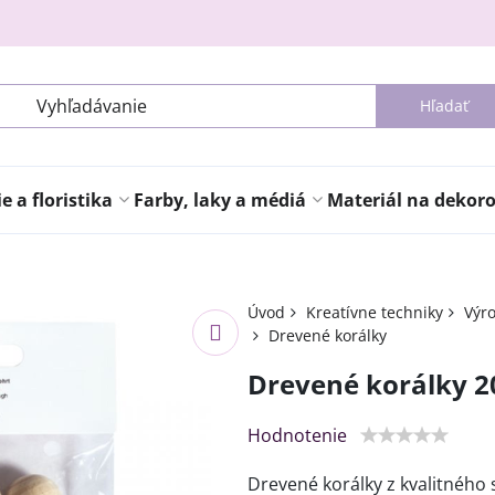
Hľadať
 a floristika
Farby, laky a médiá
Materiál na dekor
Úvod
Kreatívne techniky
Výro
Drevené korálky
Drevené korálky 
Hodnotenie
Drevené korálky z kvalitného 