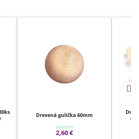
80ks
Drev
Drevená gulička 60mm
e
ová
Skladom
2,60 €