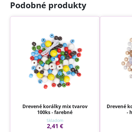
Podobné produkty
Drevené korálky mix tvarov
Drevené ko
100ks - farebné
- 
Skladom
2,41 €