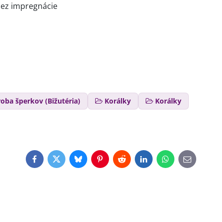
bez impregnácie
oba šperkov (Bižutéria)
Korálky
Korálky
Facebook
Twitter
Bluesky
Pinterest
Reddit
LinkedIn
WhatsApp
E-
mail