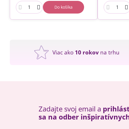
Do košíka
Viac ako
10 rokov
na trhu
Zadajte svoj email a
prihlás
sa na odber inšpiratívnyc