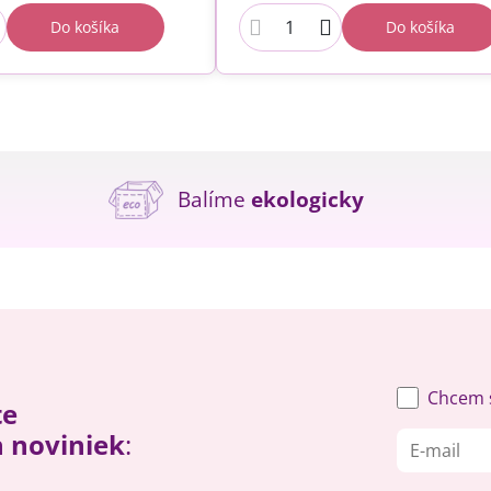
Do košíka
Do košíka
Balíme
ekologicky
Chcem s
te
h noviniek
: