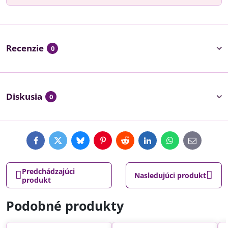
Recenzie
0
Diskusia
0
Facebook
Twitter
Bluesky
Pinterest
Reddit
LinkedIn
WhatsApp
E-
mail
Predchádzajúci
Nasledujúci produkt
produkt
Podobné produkty