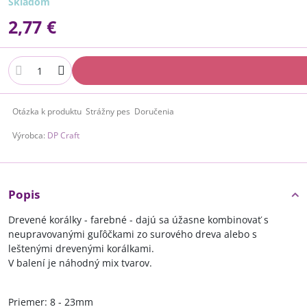
Skladom
2,77 €
Otázka k produktu
Strážny pes
Doručenia
Výrobca:
DP Craft
Popis
Drevené korálky - farebné -
dajú sa úžasne kombinovať s
neupravovanými guľôčkami zo surového dreva alebo s
leštenými drevenými korálkami.
V balení je náhodný mix tvarov.
Priemer: 8 - 23mm