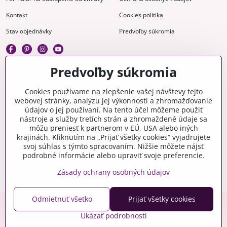
Kontakt
Cookies politika
Stav objednávky
Predvoľby súkromia
Predvoľby súkromia
Kreatívne
Cookies používame na zlepšenie vašej návštevy tejto
webovej stránky, analýzu jej výkonnosti a zhromažďovanie
Gravírovanie
Materiály na stiahnutie
údajov o jej používaní. Na tento účel môžeme použiť
nástroje a služby tretích strán a zhromaždené údaje sa
Videonávody
Blog
môžu preniesť k partnerom v EÚ, USA alebo iných
krajinách. Kliknutím na „Prijať všetky cookies“ vyjadrujete
Kreatívna poradňa
svoj súhlas s týmto spracovaním. Nižšie môžete nájsť
podrobné informácie alebo upraviť svoje preferencie.
Zásady ochrany osobných údajov
Odmietnuť všetko
Prijať všetky cookies
Copyright © 2006-2026 crafty.sk
Ukázať podrobnosti
Eshop pre Českú republiku - craftyshop.cz