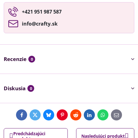
+421 951 987 587
info​@crafty​.sk
Recenzie
0
Diskusia
0
Facebook
Twitter
Bluesky
Pinterest
Reddit
LinkedIn
WhatsApp
E-
mail
Predchádzajúci
Nasledujúci produkt