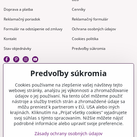
Doprava a platba
Cenníky
Reklamačný poriadok
Reklamačný formulár
Formulár na odstúpenie od zmluvy
Ochrana osobných údajov
Kontakt
Cookies politika
Stav objednávky
Predvoľby súkromia
Predvoľby súkromia
Kreatívne
Cookies používame na zlepšenie vašej návštevy tejto
webovej stránky, analýzu jej výkonnosti a zhromažďovanie
Gravírovanie
Materiály na stiahnutie
údajov o jej používaní. Na tento účel môžeme použiť
nástroje a služby tretích strán a zhromaždené údaje sa
Videonávody
Blog
môžu preniesť k partnerom v EÚ, USA alebo iných
krajinách. Kliknutím na „Prijať všetky cookies“ vyjadrujete
Kreatívna poradňa
svoj súhlas s týmto spracovaním. Nižšie môžete nájsť
podrobné informácie alebo upraviť svoje preferencie.
Zásady ochrany osobných údajov