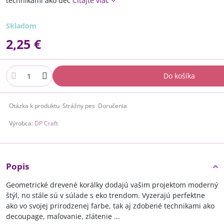
technikami ako dec
Čítajte viac
Skladom
2,25 €
Do košíka
Otázka k produktu
Strážny pes
Doručenia
Výrobca:
DP Craft
Popis
Geometrické drevené korálky dodajú vašim projektom moderný
štýl, no stále sú v súlade s eko trendom.
Vyzerajú perfektne
ako vo svojej prirodzenej farbe, tak aj zdobené technikami ako
decoupage, maľovanie, zlátenie ...