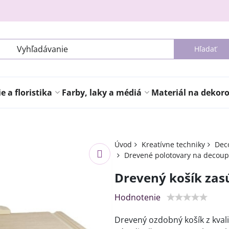
Hľadať
 a floristika
Farby, laky a médiá
Materiál na dekor
Úvod
Kreatívne techniky
Deco
Drevené polotovary na decou
Drevený košík zas
Hodnotenie
Drevený ozdobný košík z kvali