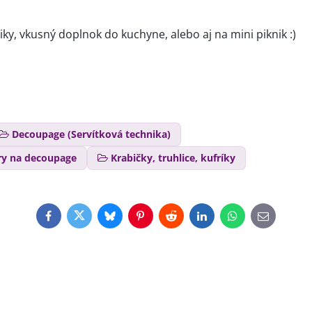
iky, vkusný doplnok do kuchyne, alebo aj na mini piknik :)
Decoupage (Servítková technika)
ry na decoupage
Krabičky, truhlice, kufríky
Facebook
Twitter
Bluesky
Pinterest
Reddit
LinkedIn
WhatsApp
E-
mail