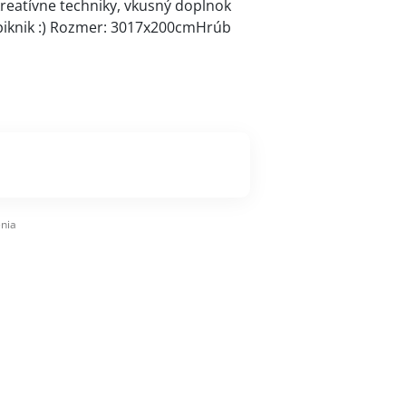
kreatívne techniky, vkusný doplnok
 piknik :) Rozmer: 3017x200cmHrúb
nia