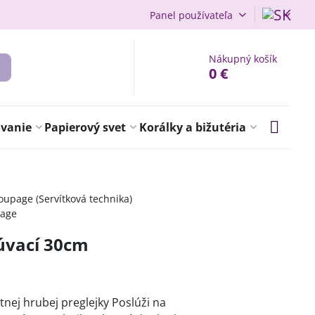
Panel používateľa
Nákupný košík
0 €
ovanie
Papierový svet
Korálky a bižutéria
upage (Servítková technika)
page
úvací 30cm
tnej hrubej preglejky Poslúži na