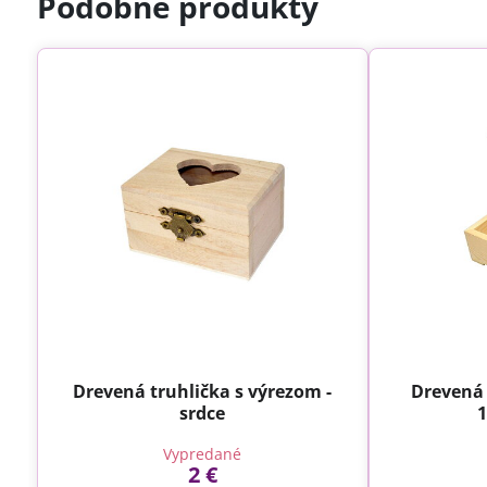
Podobné produkty
Drevená truhlička s výrezom -
Drevená 
srdce
1
Vypredané
2 €