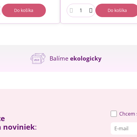
Do košíka
Do košíka
Balíme
ekologicky
Chcem s
te
h noviniek
: