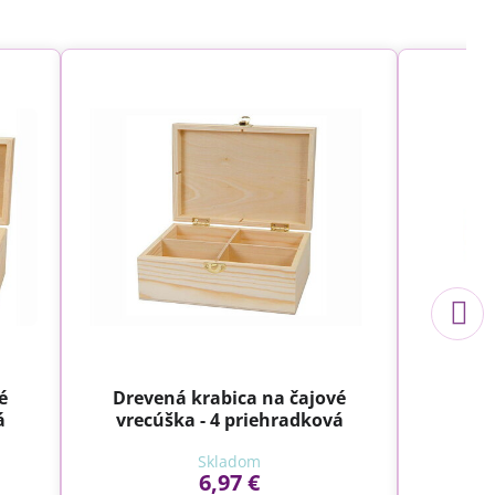
é
Drevená krabica na čajové
Dr
á
vrecúška - 4 priehradková
Skladom
6,97 €