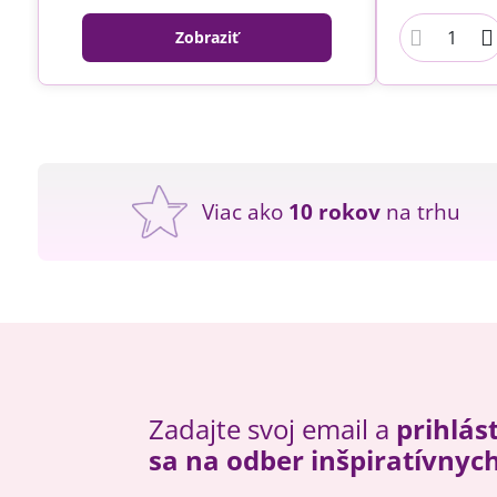
Zobraziť
Viac ako
10 rokov
na trhu
Zadajte svoj email a
prihlás
sa na odber inšpiratívnyc