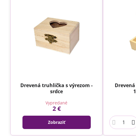
Drevená truhlička s výrezom -
Drevená 
srdce
1
Vypredané
2 €
Zobraziť