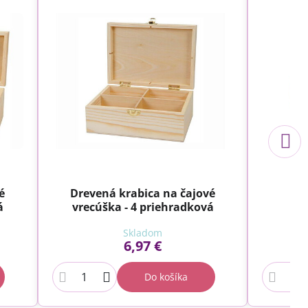
é
Drevená krabica na čajové
Dr
á
vrecúška - 4 priehradková
Skladom
6,97 €
Do košíka