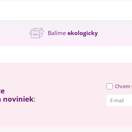
Balíme
ekologicky
Chcem s
te
h noviniek
: