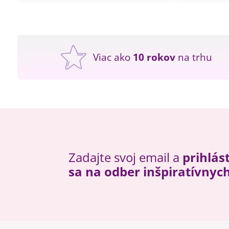
Viac ako
10 rokov
na trhu
Zadajte svoj email a
prihlás
sa na odber inšpiratívnyc