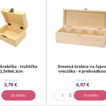
krabička - truhlička
Drevená krabica na čajov
2,5x9x6,3cm
vrecúška - 4 priehradkov
Skladom
Skladom
3,79 €
6,97 €
Do košíka
Do košíka