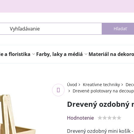
Hľadať
 a floristika
Farby, laky a médiá
Materiál na dekor
Úvod
Kreatívne techniky
Deco
Drevené polotovary na decou
Drevený ozdobný m
Hodnotenie
Drevený ozdobný mini košík 