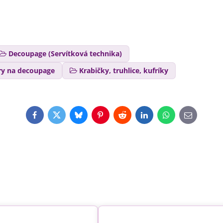
Decoupage (Servítková technika)
ry na decoupage
Krabičky, truhlice, kufríky
Facebook
Twitter
Bluesky
Pinterest
Reddit
LinkedIn
WhatsApp
E-
mail