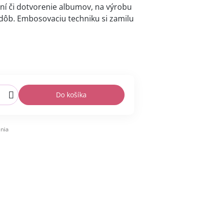
í či dotvorenie albumov, na výrobu
dôb. Embosovaciu techniku si zamilu
Do košíka
nia