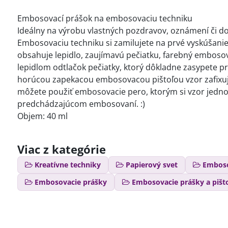
Embosovací prášok na embosovaciu techniku
Ideálny na výrobu vlastných pozdravov, oznámení či d
Embosovaciu techniku si zamilujete na prvé vyskúšani
obsahuje lepidlo, zaujímavú pečiatku, farebný embosov
lepidlom odtlačok pečiatky, ktorý dôkladne zasypete 
horúcou zapekacou embosovacou pištoľou vzor zafixujete
môžete použiť embosovacie pero, ktorým si vzor jednod
predchádzajúcom embosovaní. :)
Objem: 40 ml
Viac z kategórie
Kreatívne techniky
Papierový svet
Embos
Embosovacie prášky
Embosovacie prášky a pišt