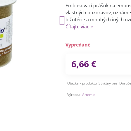
Embosovací prášok na emboso
vlastných pozdravov, oznámen
bižutérie a mnohých iných oz
Čítajte viac
Vypredané
6,66 €
Otázka k produktu
Strážny pes
Doruče
Výrobca:
Artemio