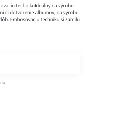
vaciu technikuIdeálny na výrobu
í či dotvorenie albumov, na výrobu
dôb. Embosovaciu techniku si zamilu
nia