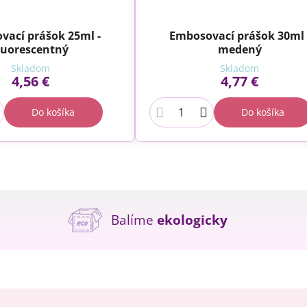
vací prášok 25ml -
Embosovací prášok 30ml 
luorescentný
medený
Skladom
Skladom
4,56 €
4,77 €
Do košíka
Do košíka
Balíme
ekologicky