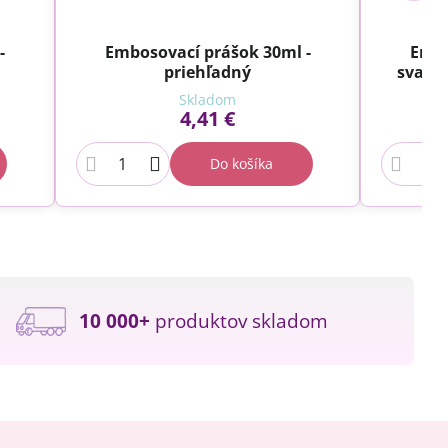
-
Embosovací prášok 30ml -
Embo
priehľadný
svado
Skladom
4,41 €
Do košíka
10 000+
produktov skladom