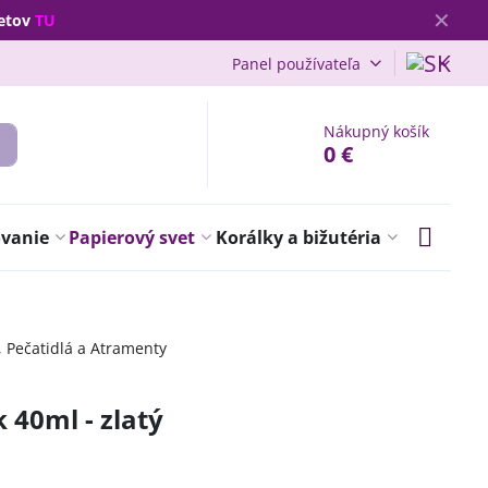
✕
vetov
TU
Panel používateľa
Nákupný košík
0 €
ovanie
Papierový svet
Korálky a bižutéria
, Pečatidlá a Atramenty
 40ml - zlatý