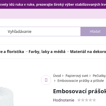
kvety idú ruka v ruke, prezerajte široký výber stabilizovaných k
Hľadať
 a floristika
Farby, laky a médiá
Materiál na dekor
Úvod
Papierový svet
Pečiatky
Embosovacie prášky a pištole
Embosovací prášok
Hodnotenie