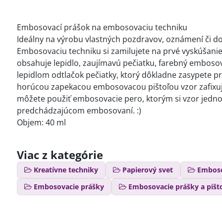
Embosovací prášok na embosovaciu techniku
Ideálny na výrobu vlastných pozdravov, oznámení či d
Embosovaciu techniku si zamilujete na prvé vyskúšani
obsahuje lepidlo, zaujímavú pečiatku, farebný embosov
lepidlom odtlačok pečiatky, ktorý dôkladne zasypete 
horúcou zapekacou embosovacou pištoľou vzor zafixujete
môžete použiť embosovacie pero, ktorým si vzor jednod
predchádzajúcom embosovaní. :)
Objem: 40 ml
Viac z kategórie
Kreatívne techniky
Papierový svet
Embos
Embosovacie prášky
Embosovacie prášky a pišt