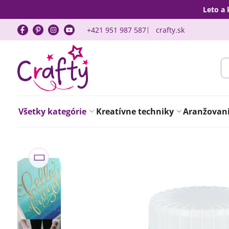
Leto a 
+421 951 987 587
crafty.sk
Všetky kategórie
Kreatívne techniky
Aranžovanie