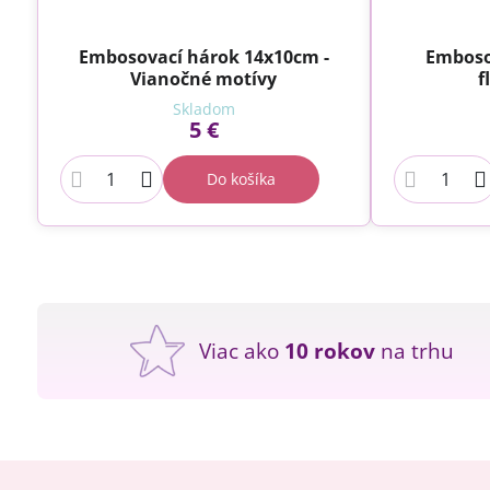
Embosovací hárok 14x10cm -
Emboso
Vianočné motívy
f
Skladom
5 €
Do košíka
Viac ako
10 rokov
na trhu