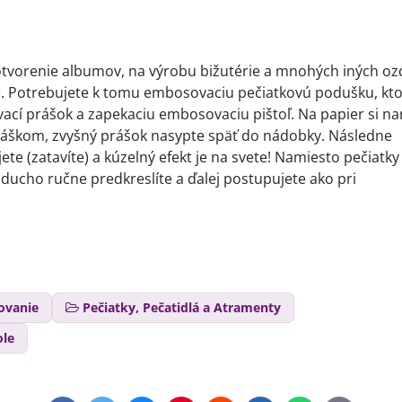
otvorenie albumov, na výrobu bižutérie a mnohých iných oz
e. Potrebujete k tomu embosovaciu pečiatkovú podušku, kt
ací prášok a zapekaciu embosovaciu pištoľ. Na papier si na
práškom, zvyšný prášok nasypte späť do nádobky. Následne
 (zatavíte) a kúzelný efekt je na svete! Namiesto pečiatky 
ucho ručne predkreslíte a ďalej postupujete ako pri
ovanie
Pečiatky, Pečatidlá a Atramenty
ole