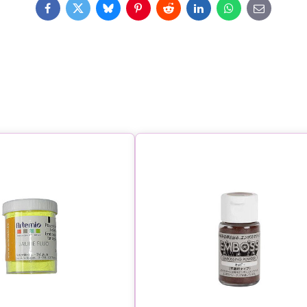
Facebook
Twitter
Bluesky
Pinterest
Reddit
LinkedIn
WhatsApp
E-
mail