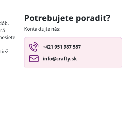
Potrebujete poradiť?
dôb.
Kontaktujte nás:
orá
nesiete
+421 951 987 587
tiež
info​@crafty​.sk