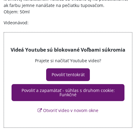
ak farbu jemne nanášate na pečiatku tupovačom.
Objem: 50ml
Videonávod:
Videá Youtube sú blokované Voľbami súkromia
Prajete si načítať Youtube video?
Povoliť tentokrát
Povoliť a zapamätať - súhlas s druhom cookie:
Funkčné
Otvoriť video v novom okne