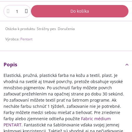
Do košíka
Otázka k produktu
Strážny pes
Doručenia
Výrobca:
Pentart
Popis
Elastická, pružná, plastická farba na kožu a textil, plast. Je
vhodná na svetlé aj tmavé povrchy, pretože obsahuje vysoké
množstvo pigmentov. Po uschnutí farby môžete povrch
zafixovať prežehlením na opačnej strane po dobu 30 sekúnd.
Po zafixovaní môžete textil prať na šetrnom programe. Ak
necháte farbu schnúť 1 týždeň, zafixovanie nie je potrebné.
Farby môžete medzi sebou miešať a tieňovať. Pre zriedenie
farby alebo zjemnenie odtieňa použite
Fabric médium
PENTART.
Fantastické na šablónovanie vďaka svojej jemnej
krémovej konzistencii. Taktiež sú vhodné aj na pečiatkovanie,