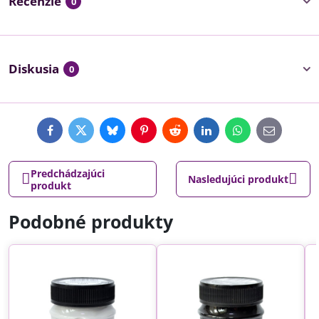
Recenzie
0
Diskusia
0
Facebook
Twitter
Bluesky
Pinterest
Reddit
LinkedIn
WhatsApp
E-
mail
Predchádzajúci
Nasledujúci produkt
produkt
Podobné produkty