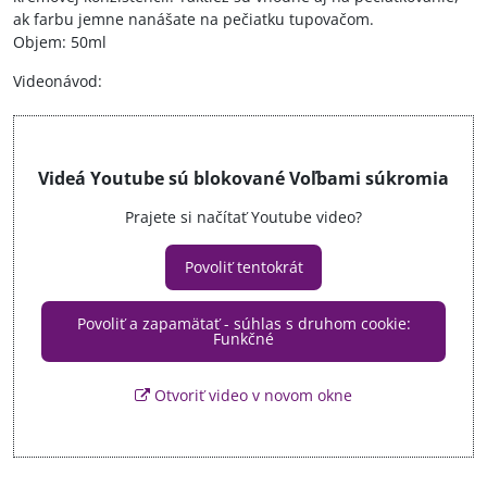
ak farbu jemne nanášate na pečiatku tupovačom.
Objem: 50ml
Videonávod:
Videá Youtube sú blokované Voľbami súkromia
Prajete si načítať Youtube video?
Povoliť tentokrát
Povoliť a zapamätať - súhlas s druhom cookie:
Funkčné
Otvoriť video v novom okne