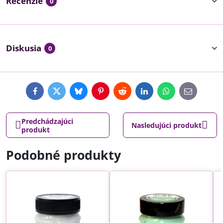
Recenzie
0
Diskusia
0
Facebook
Twitter
Bluesky
Pinterest
Reddit
LinkedIn
WhatsApp
E-
mail
Predchádzajúci
Nasledujúci produkt
produkt
Podobné produkty