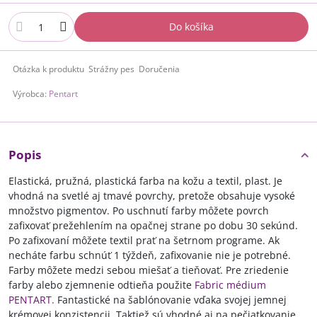
Do košíka
Otázka k produktu
Strážny pes
Doručenia
Výrobca:
Pentart
Popis
Elastická, pružná, plastická farba na kožu a textil, plast. Je
vhodná na svetlé aj tmavé povrchy, pretože obsahuje vysoké
množstvo pigmentov. Po uschnutí farby môžete povrch
zafixovať prežehlením na opačnej strane po dobu 30 sekúnd.
Po zafixovaní môžete textil prať na šetrnom programe. Ak
necháte farbu schnúť 1 týždeň, zafixovanie nie je potrebné.
Farby môžete medzi sebou miešať a tieňovať. Pre zriedenie
farby alebo zjemnenie odtieňa použite
Fabric médium
PENTART.
Fantastické na šablónovanie vďaka svojej jemnej
krémovej konzistencii. Taktiež sú vhodné aj na pečiatkovanie,