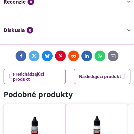
Recenzie
0
Diskusia
0
Facebook
Twitter
Bluesky
Pinterest
Reddit
LinkedIn
WhatsApp
E-
mail
Predchádzajúci
Nasledujúci produkt
produkt
Podobné produkty