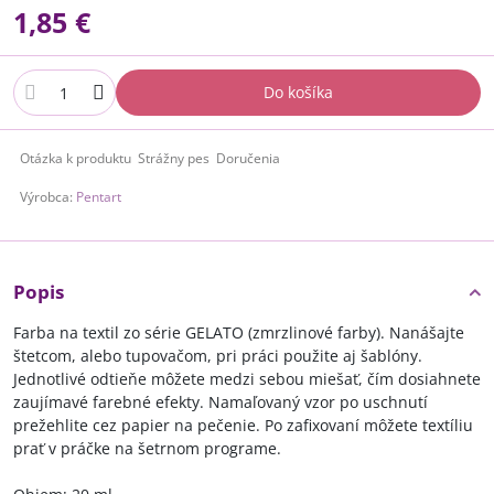
1,85 €
Do košíka
Otázka k produktu
Strážny pes
Doručenia
Výrobca:
Pentart
Popis
Farba na textil zo série GELATO (zmrzlinové farby). Nanášajte
štetcom, alebo tupovačom, pri práci použite aj šablóny.
Jednotlivé odtieňe môžete medzi sebou miešať, čím dosiahnete
zaujímavé farebné efekty. Namaľovaný vzor po uschnutí
prežehlite cez papier na pečenie. Po zafixovaní môžete textíliu
prať v práčke na šetrnom programe.