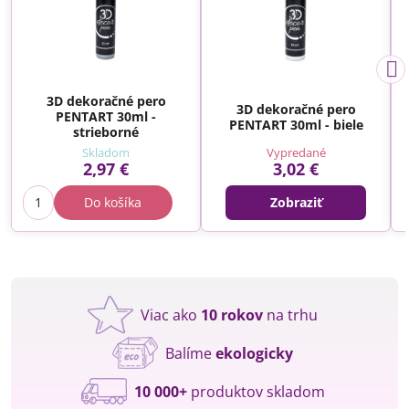
3D dekoračné pero
3D dekoračné pero
PENTART 30ml -
PENTART 30ml - biele
strieborné
Skladom
Vypredané
2,97 €
3,02 €
Do košíka
Zobraziť
Viac ako
10 rokov
na trhu
Balíme
ekologicky
10 000+
produktov skladom