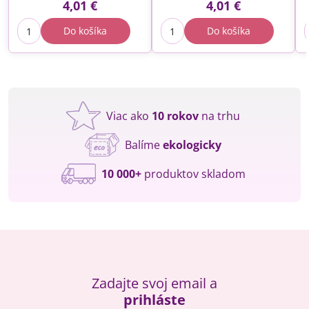
4,01 €
4,01 €
Do košíka
Do košíka
Viac ako
10 rokov
na trhu
Balíme
ekologicky
10 000+
produktov skladom
Zadajte svoj email a
prihláste