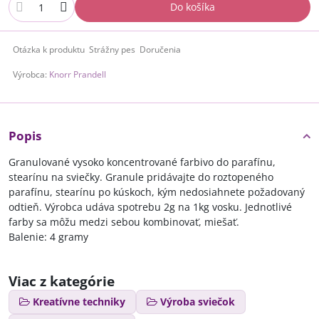
Do košíka
Otázka k produktu
Strážny pes
Doručenia
Výrobca:
Knorr Prandell
Popis
Granulované vysoko koncentrované farbivo do parafínu,
stearínu na sviečky. Granule pridávajte do roztopeného
parafínu, stearínu po kúskoch, kým nedosiahnete požadovaný
odtieň. Výrobca udáva spotrebu 2g na 1kg vosku. Jednotlivé
farby sa môžu medzi sebou kombinovať, miešať.
Balenie: 4 gramy
Viac z kategórie
Kreatívne techniky
Výroba sviečok