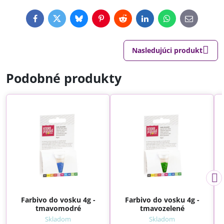
Facebook
Twitter
Bluesky
Pinterest
Reddit
LinkedIn
WhatsApp
E-
mail
Nasledujúci produkt
Podobné produkty
Farbivo do vosku 4g -
Farbivo do vosku 4g -
tmavomodré
tmavozelené
Skladom
Skladom