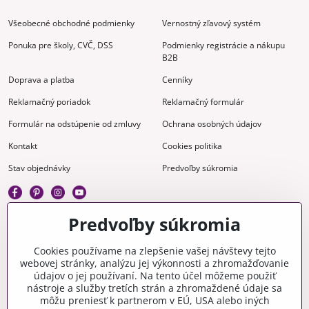
Všeobecné obchodné podmienky
Vernostný zľavový systém
Ponuka pre školy, CVČ, DSS
Podmienky registrácie a nákupu
B2B
Doprava a platba
Cenníky
Reklamačný poriadok
Reklamačný formulár
Formulár na odstúpenie od zmluvy
Ochrana osobných údajov
Kontakt
Cookies politika
Stav objednávky
Predvoľby súkromia
Predvoľby súkromia
Kreatívne
Cookies používame na zlepšenie vašej návštevy tejto
webovej stránky, analýzu jej výkonnosti a zhromažďovanie
Gravírovanie
Materiály na stiahnutie
údajov o jej používaní. Na tento účel môžeme použiť
nástroje a služby tretích strán a zhromaždené údaje sa
Videonávody
Blog
môžu preniesť k partnerom v EÚ, USA alebo iných