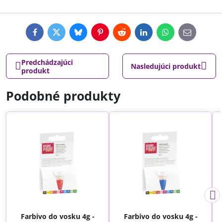
Facebook
Twitter
Bluesky
Pinterest
Reddit
LinkedIn
WhatsApp
E-
mail
Predchádzajúci
Nasledujúci produkt
produkt
Podobné produkty
Farbivo do vosku 4g -
Farbivo do vosku 4g -