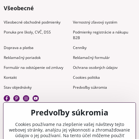
Všeobecné
Všeobecné obchodné podmienky
Vernostný zľavový systém
Ponuka pre školy, CVČ, DSS
Podmienky registrácie a nákupu
B2B
Doprava a platba
Cenníky
Reklamačný poriadok
Reklamačný formulár
Formulár na odstúpenie od zmluvy
Ochrana osobných údajov
Kontakt
Cookies politika
Stav objednávky
Predvoľby súkromia
Predvoľby súkromia
Kreatívne
Cookies používame na zlepšenie vašej návštevy tejto
webovej stránky, analýzu jej výkonnosti a zhromažďovanie
Gravírovanie
Materiály na stiahnutie
údajov o jej používaní. Na tento účel môžeme použiť