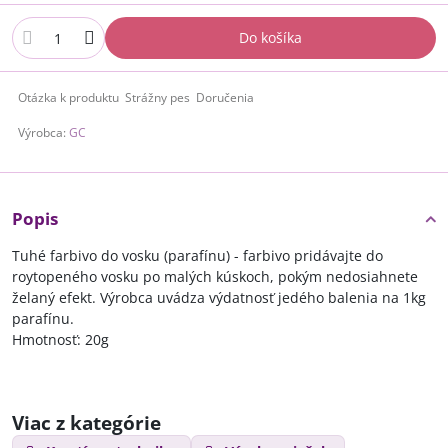
Do košíka
Otázka k produktu
Strážny pes
Doručenia
Výrobca:
GC
Popis
Tuhé farbivo do vosku (parafínu) - farbivo pridávajte do
roytopeného vosku po malých kúskoch, pokým nedosiahnete
želaný efekt. Výrobca uvádza výdatnosť jedého balenia na 1kg
parafínu.
Hmotnosť: 20g
Viac z kategórie