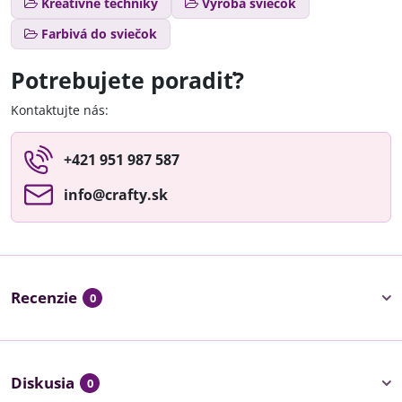
Kreatívne techniky
Výroba sviečok
Farbivá do sviečok
Potrebujete poradiť?
Kontaktujte nás:
+421 951 987 587
info​@crafty​.sk
Recenzie
0
Diskusia
0