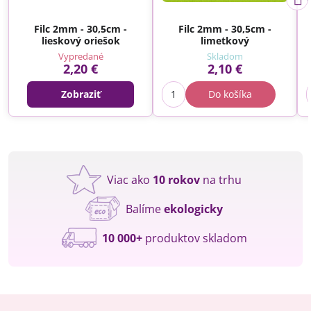
Filc 2mm - 30,5cm -
Filc 2mm - 30,5cm -
lieskový oriešok
limetkový
Vypredané
Skladom
2,20 €
2,10 €
Zobraziť
Do košíka
Viac ako
10 rokov
na trhu
Balíme
ekologicky
10 000+
produktov skladom