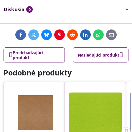
Diskusia
0
Facebook
Twitter
Bluesky
Pinterest
Reddit
LinkedIn
WhatsApp
E-
mail
Predchádzajúci
Nasledujúci produkt
produkt
Podobné produkty