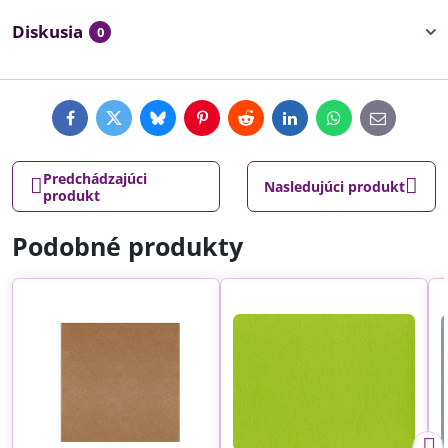
Diskusia
0
Facebook
Twitter
Bluesky
Pinterest
Reddit
LinkedIn
WhatsApp
E-
mail
Predchádzajúci
Nasledujúci produkt
produkt
Podobné produkty