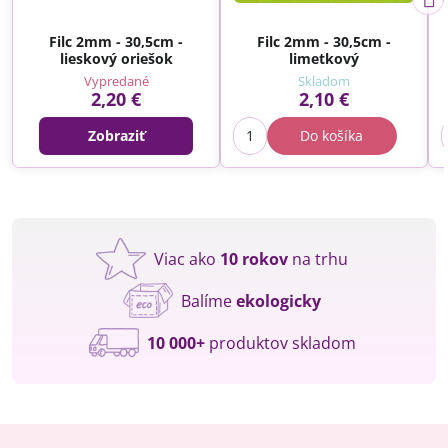
Filc 2mm - 30,5cm -
Filc 2mm - 30,5cm -
lieskový oriešok
limetkový
Vypredané
Skladom
2,20 €
2,10 €
Zobraziť
Do košíka
Viac ako
10 rokov
na trhu
Balíme
ekologicky
10 000+
produktov skladom