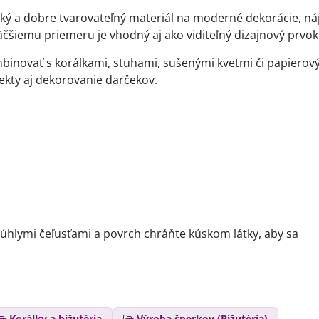
ahký a dobre tvarovateľný materiál na moderné dekorácie, ná
čšiemu priemeru je vhodný aj ako viditeľný dizajnový prvok
inovať s korálkami, stuhami, sušenými kvetmi či papierov
jekty aj dekorovanie darčekov.
rúhlymi čeľusťami a povrch chráňte kúskom látky, aby sa
Korálky a bižutéria
Výroba šperkov (Bižutéria)