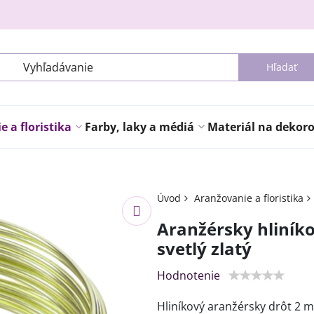
Hľadať
 a floristika
Farby, laky a médiá
Materiál na dekor
Úvod
Aranžovanie a floristika
Aranžérsky hliník
svetlý zlatý
Hodnotenie
Hliníkový aranžérsky drôt 2 m