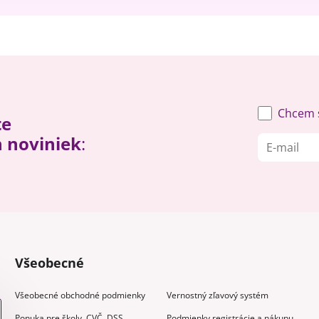
Chcem s
te
h noviniek
:
Všeobecné
Všeobecné obchodné podmienky
Vernostný zľavový systém
Ponuka pre školy, CVČ, DSS
Podmienky registrácie a nákupu