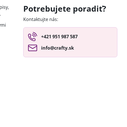
Potrebujete poradiť?
pisy,
.
Kontaktujte nás:
ými
+421 951 987 587
info​@crafty​.sk