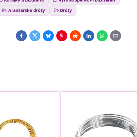
Aranžérske drôty
Drôty
Facebook
Twitter
Bluesky
Pinterest
Reddit
LinkedIn
WhatsApp
E-
mail