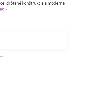
ence, drôtené konštrukcie a moderné
iac
nia