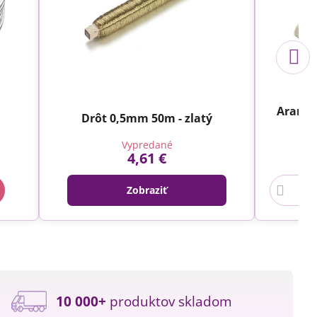
-
Aranžé
Drôt 0,5mm 50m - zlatý
Vypredané
4,61 €
Zobraziť
10 000+
produktov skladom