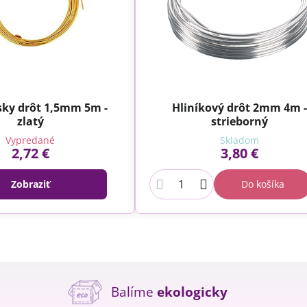
sky drôt 1,5mm 5m -
Hliníkový drôt 2mm 4m 
zlatý
strieborný
Vypredané
Skladom
2,72 €
3,80 €
Zobraziť
Do košíka
Balíme
ekologicky