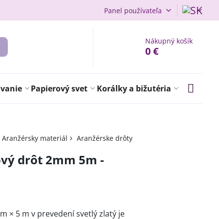
Panel používateľa
Nákupný košík
0 €
ovanie
Papierový svet
Korálky a bižutéria
Aranžérsky materiál
Aranžérske drôty
ový drôt 2mm 5m -
m × 5 m v prevedení svetlý zlatý je