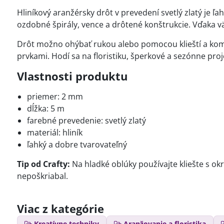
Hliníkový aranžérsky drôt v prevedení svetlý zlatý je ľ
ozdobné špirály, vence a drôtené konštrukcie. Vďaka vä
Drôt možno ohýbať rukou alebo pomocou klieští a komb
prvkami. Hodí sa na floristiku, šperkové a sezónne pro
Vlastnosti produktu
priemer: 2 mm
dĺžka: 5 m
farebné prevedenie: svetlý zlatý
materiál: hliník
ľahký a dobre tvarovateľný
Tip od Crafty:
Na hladké oblúky používajte kliešte s ok
nepoškriabal.
Viac z kategórie
Kreatívne techniky
Aranžovanie a floristika