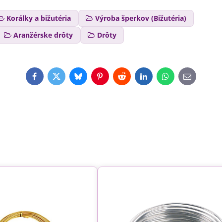
Korálky a bižutéria
Výroba šperkov (Bižutéria)
Aranžérske drôty
Drôty
Facebook
Twitter
Bluesky
Pinterest
Reddit
LinkedIn
WhatsApp
E-
mail