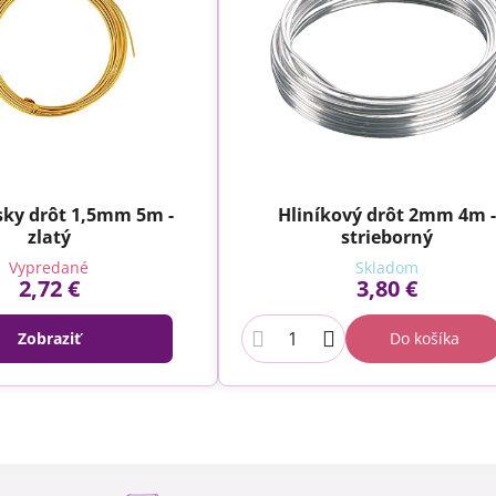
sky drôt 1,5mm 5m -
Hliníkový drôt 2mm 4m 
zlatý
strieborný
Vypredané
Skladom
2,72 €
3,80 €
Zobraziť
Do košíka