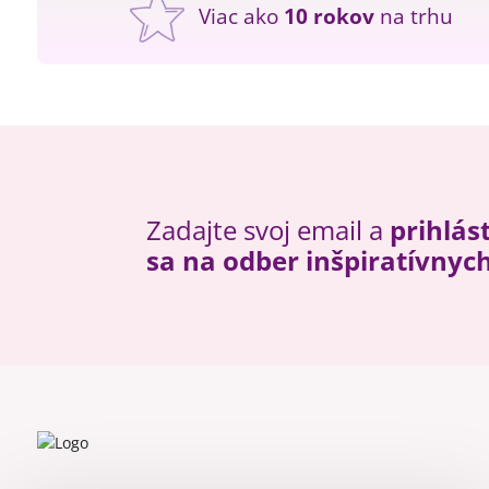
Viac ako
10 rokov
na trhu
Zadajte svoj email a
prihlás
sa na odber inšpiratívnyc