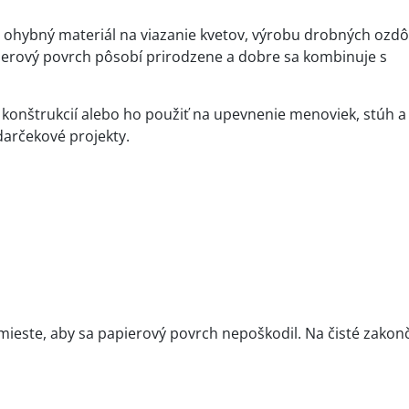
, ohybný materiál na viazanie kvetov, výrobu drobných ozdô
ierový povrch pôsobí prirodzene a dobre sa kombinuje s
 konštrukcií alebo ho použiť na upevnenie menoviek, stúh a
darčekové projekty.
este, aby sa papierový povrch nepoškodil. Na čisté zakon