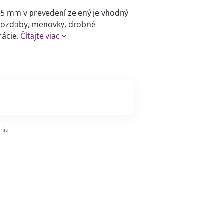
55 mm v prevedení zelený je vhodný
é ozdoby, menovky, drobné
rácie.
Čítajte viac
nia