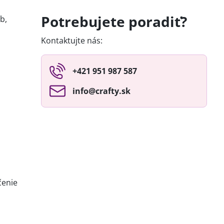
Potrebujete poradiť?
b,
Kontaktujte nás:
+421 951 987 587
info​@crafty​.sk
čenie