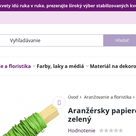
kvety idú ruka v ruke, prezerajte široký výber stabilizovaných k
Hľadať
 a floristika
Farby, laky a médiá
Materiál na dekor
Úvod
Aranžovanie a floristika
Aranžérsky papier
zelený
Hodnotenie