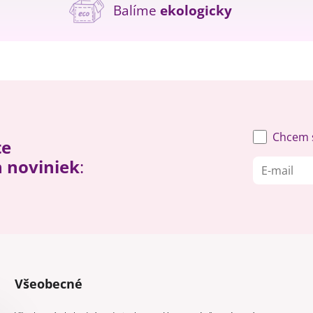
Balíme
ekologicky
Chcem s
te
h noviniek
:
Všeobecné