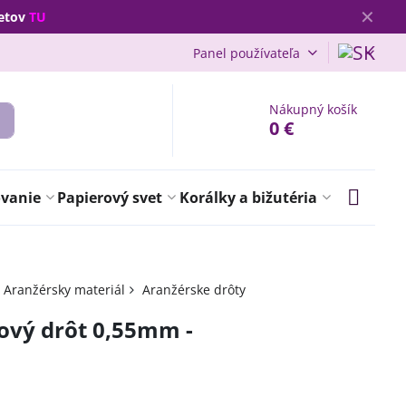
✕
vetov
TU
Panel používateľa
Nákupný košík
0 €
ovanie
Papierový svet
Korálky a bižutéria
Aranžérsky materiál
Aranžérske drôty
ový drôt 0,55mm -