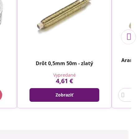
-
Aranžé
Drôt 0,5mm 50m - zlatý
Vypredané
4,61 €
Zobraziť