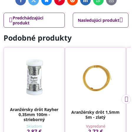
Facebook
Twitter
Bluesky
Pinterest
Reddit
LinkedIn
WhatsApp
E-
mail
Predchádzajúci
Nasledujúci produkt
produkt
Podobné produkty
Aranžérsky drôt Rayher
Aranžérsky drôt 1,5mm
0,35mm 100m -
5m - zlatý
strieborný
Skladom
Vypredané
2,87 €
2,72 €