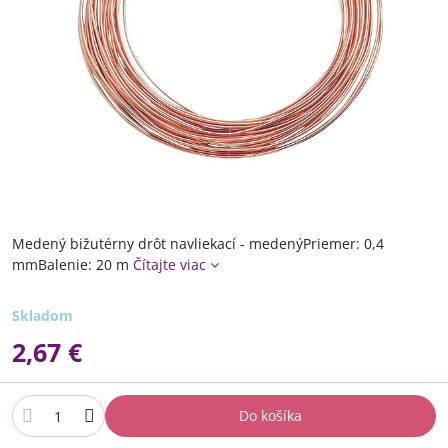
Medený bižutérny drôt navliekací - medenýPriemer: 0,4
mmBalenie: 20 m
Čítajte viac
Skladom
2,67 €
Do košíka