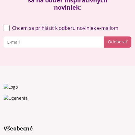
sa na odber inšpiratívnych
noviniek
:
Chcem sa prihlásiť k odberu noviniek e-mailom
Odoberať
Všeobecné