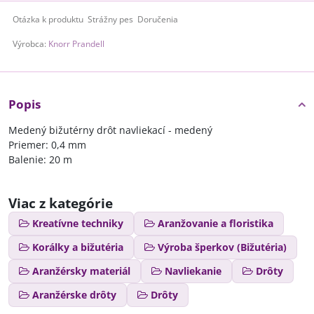
Otázka k produktu
Strážny pes
Doručenia
Výrobca:
Knorr Prandell
Popis
Medený bižutérny drôt navliekací - medený
Priemer: 0,4 mm
Balenie: 20 m
Viac z kategórie
Kreatívne techniky
Aranžovanie a floristika
Korálky a bižutéria
Výroba šperkov (Bižutéria)
Aranžérsky materiál
Navliekanie
Drôty
Aranžérske drôty
Drôty