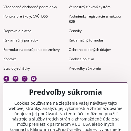
Všeobecné obchodné podmienky
Vernostný zľavový systém
Ponuka pre školy, CVČ, DSS
Podmienky registrácie a nákupu
B2B
Doprava a platba
Cenníky
Reklamačný poriadok
Reklamačný formulár
Formulár na odstúpenie od zmluvy
Ochrana osobných údajov
Kontakt
Cookies politika
Stav objednávky
Predvoľby súkromia
Predvoľby súkromia
Kreatívne
Cookies používame na zlepšenie vašej návštevy tejto
webovej stránky, analýzu jej výkonnosti a zhromažďovanie
Gravírovanie
Materiály na stiahnutie
údajov o jej používaní. Na tento účel môžeme použiť
nástroje a služby tretích strán a zhromaždené údaje sa
Videonávody
Blog
môžu preniesť k partnerom v EÚ, USA alebo iných
krajinách. Kliknutím na „Prijať všetky cookies“ vyjadrujete
Kreatívna poradňa