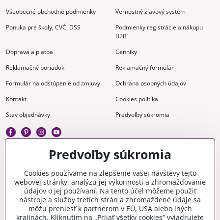
Všeobecné obchodné podmienky
Vernostný zľavový systém
Ponuka pre školy, CVČ, DSS
Podmienky registrácie a nákupu
B2B
Doprava a platba
Cenníky
Reklamačný poriadok
Reklamačný formulár
Formulár na odstúpenie od zmluvy
Ochrana osobných údajov
Kontakt
Cookies politika
Stav objednávky
Predvoľby súkromia
Predvoľby súkromia
Kreatívne
Cookies používame na zlepšenie vašej návštevy tejto
webovej stránky, analýzu jej výkonnosti a zhromažďovanie
Gravírovanie
Materiály na stiahnutie
údajov o jej používaní. Na tento účel môžeme použiť
nástroje a služby tretích strán a zhromaždené údaje sa
Videonávody
Blog
môžu preniesť k partnerom v EÚ, USA alebo iných
krajinách. Kliknutím na „Prijať všetky cookies“ vyjadrujete
Kreatívna poradňa