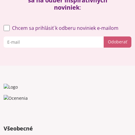
sa na odber inšpiratívnych
noviniek
:
Chcem sa prihlásiť k odberu noviniek e-mailom
Odoberať
Všeobecné