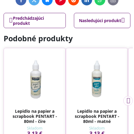
Facebook
Twitter
Bluesky
Pinterest
Reddit
LinkedIn
WhatsApp
E-
mail
Predchádzajúci
Nasledujúci produkt
produkt
Podobné produkty
Lepidlo na papier a
Lepidlo na papier a
scrapbook PENTART -
scrapbook PENTART -
80ml - číre
80ml - matné
Skladom
Skladom
3,13 €
3,13 €