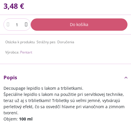
3,48 €
Do košíka
Otázka k produktu
Strážny pes
Doručenia
Výrobca:
Pentart
Popis
Decoupage lepidlo s lakom a trblietkami.
Špeciálne lepidlo s lakom na použitie pri servítkovej technike,
teraz už aj s trblietkami! Trblietky sú veľmi jemné, vytvárajú
perleťový efekt, čo sa osvedčí hlavne pri vianočnom a zimnom
tvorení.
Objem:
100 ml