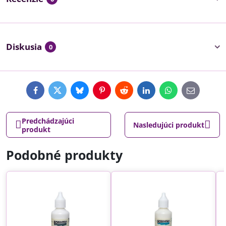
Diskusia
0
Facebook
Twitter
Bluesky
Pinterest
Reddit
LinkedIn
WhatsApp
E-
mail
Predchádzajúci
Nasledujúci produkt
produkt
Podobné produkty