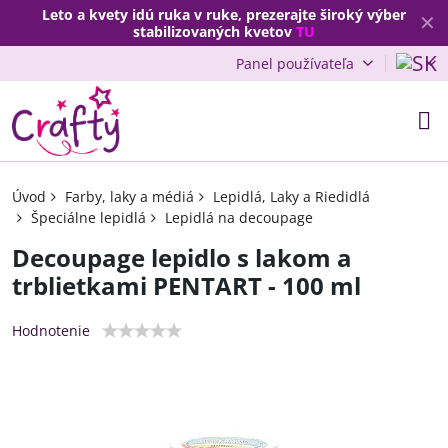
Leto a kvety idú ruka v ruke, prezerajte široký výber
✕
stabilizovaných kvetov
TU
Panel používateľa
Úvod
Farby, laky a médiá
Lepidlá, Laky a Riedidlá
Špeciálne lepidlá
Lepidlá na decoupage
Decoupage lepidlo s lakom a
trblietkami PENTART - 100 ml
Hodnotenie