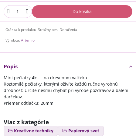
Do košíka
Otázka k produktu
Strážny pes
Doručenia
Výrobca:
Artemio
Popis
Mini pečiatky 4ks - na drevenom valčeku
Roztomilé pečiatky, ktorými oživíte každú ručne vyrobnú
drobnosť. Určite nesmú chýbať pri výrobe pozdravov a balení
darčekov.
Priemer odtlačku: 20mm
Viac z kategórie
Kreatívne techniky
Papierový svet