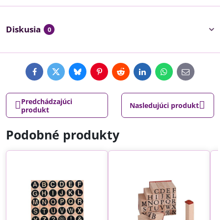
Diskusia
0
Facebook
Twitter
Bluesky
Pinterest
Reddit
LinkedIn
WhatsApp
E-
mail
Predchádzajúci
Nasledujúci produkt
produkt
Podobné produkty