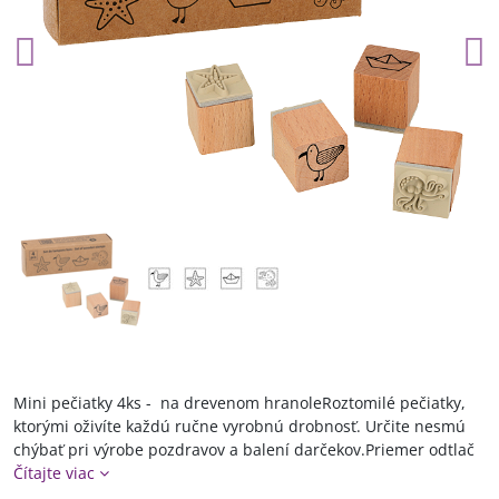
Mini pečiatky 4ks - na drevenom hranoleRoztomilé pečiatky,
ktorými oživíte každú ručne vyrobnú drobnosť. Určite nesmú
chýbať pri výrobe pozdravov a balení darčekov.Priemer odtlač
Čítajte viac