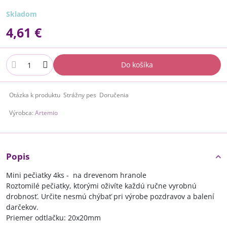
Skladom
4,61 €
Do košíka
Otázka k produktu
Strážny pes
Doručenia
Výrobca:
Artemio
Popis
Mini pečiatky 4ks - na drevenom hranole
Roztomilé pečiatky, ktorými oživíte každú ručne vyrobnú
drobnosť. Určite nesmú chýbať pri výrobe pozdravov a balení
darčekov.
Priemer odtlačku: 20x20mm