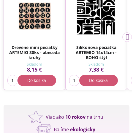
Drevené mini pečiatky
Silikónová pečiatka
ARTEMIO 30ks - abeceda
ARTEMIO 14x14cm -
kruhy
BOHO štýl
Skladom
Skladom
8,15 €
7,38 €
Do košíka
Do košíka
Viac ako
10 rokov
na trhu
Balíme
ekologicky