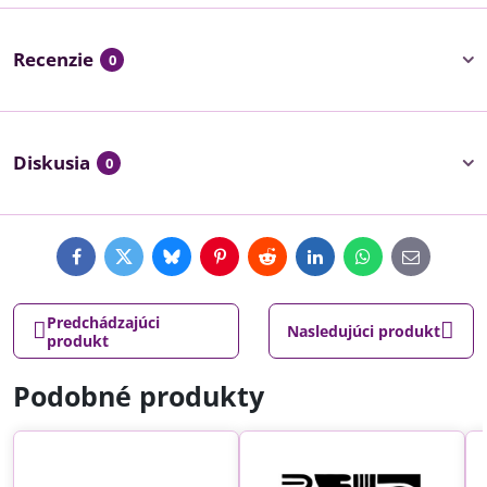
Recenzie
0
Diskusia
0
Facebook
Twitter
Bluesky
Pinterest
Reddit
LinkedIn
WhatsApp
E-
mail
Predchádzajúci
Nasledujúci produkt
produkt
Podobné produkty