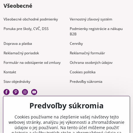
Všeobecné
Všeobecné obchodné podmienky
Vernostný zľavový systém
Ponuka pre školy, CVČ, DSS
Podmienky registrácie a nákupu
B2B
Doprava a platba
Cenníky
Reklamačný poriadok
Reklamačný formulár
Formulár na odstúpenie od zmluvy
Ochrana osobných údajov
Kontakt
Cookies politika
Stav objednávky
Predvoľby súkromia
Predvoľby súkromia
Kreatívne
Cookies používame na zlepšenie vašej návštevy tejto
webovej stránky, analýzu jej výkonnosti a zhromažďovanie
Gravírovanie
Materiály na stiahnutie
údajov o jej používaní. Na tento účel môžeme použiť
nástroje a služby tretích strán a zhromaždené údaje sa