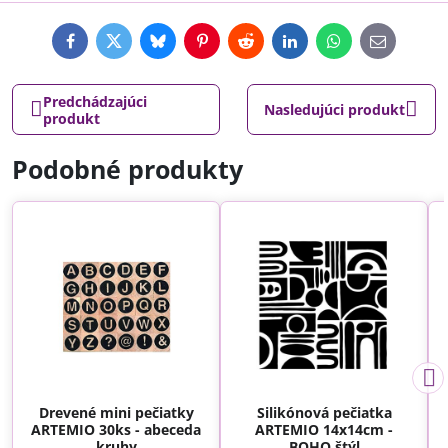
Facebook
Twitter
Bluesky
Pinterest
Reddit
LinkedIn
WhatsApp
E-
mail
Predchádzajúci
Nasledujúci produkt
produkt
Podobné produkty
Drevené mini pečiatky
Silikónová pečiatka
ARTEMIO 30ks - abeceda
ARTEMIO 14x14cm -
kruhy
BOHO štýl