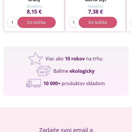
Skladom
Skladom
8,15 €
7,38 €
Do košíka
Do košíka
Viac ako
10 rokov
na trhu
Balíme
ekologicky
10 000+
produktov skladom
Zadajte svoj email a