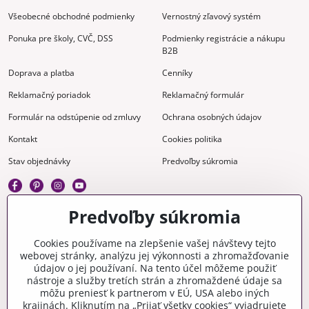
Všeobecné obchodné podmienky
Vernostný zľavový systém
Ponuka pre školy, CVČ, DSS
Podmienky registrácie a nákupu
B2B
Doprava a platba
Cenníky
Reklamačný poriadok
Reklamačný formulár
Formulár na odstúpenie od zmluvy
Ochrana osobných údajov
Kontakt
Cookies politika
Stav objednávky
Predvoľby súkromia
Predvoľby súkromia
Kreatívne
Cookies používame na zlepšenie vašej návštevy tejto
webovej stránky, analýzu jej výkonnosti a zhromažďovanie
Gravírovanie
Materiály na stiahnutie
údajov o jej používaní. Na tento účel môžeme použiť
nástroje a služby tretích strán a zhromaždené údaje sa
Videonávody
Blog
môžu preniesť k partnerom v EÚ, USA alebo iných
krajinách. Kliknutím na „Prijať všetky cookies“ vyjadrujete
Kreatívna poradňa