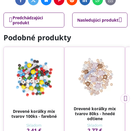
Facebook
Twitter
Bluesky
Pinterest
Reddit
LinkedIn
WhatsApp
E-
mail
Predchádzajúci
Nasledujúci produkt
produkt
Podobné produkty
Drevené korálky mix
Drevené korálky mix
tvarov 80ks - hnedé
tvarov 100ks - farebné
odtiene
Skladom
Skladom
2,41 €
2,77 €