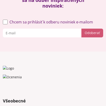
sa na odber inšpiratívnych
noviniek
:
Chcem sa prihlásiť k odberu noviniek e-mailom
Odoberať
Všeobecné