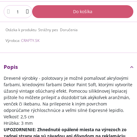
Do košíka
Otázka k produktu
Strážny pes
Doručenia
Výrobca:
CRAFTY.SK
Popis
Drevené výrobky - polotovary je možné pomaľovať akrylovými
farbami, kriedovými farbami Dekor Paint Soft, ktorými vytvoríte
úžasný vintage ošúchaný efekt. Pomocou silikónovej lepiacej
pištole ho môžete prilepiť a dozdobiť tak akýkoľvek aranžmán,
venček či ikebanu. Na prilepenie k iným povrchom
odporúčame rýchloschnúce a veľmi silné Expresné lepidlo.
Veľkosť: 2,5 cm
Hrúbka: 3 mm
UPOZORNENIE: Zhnednuté opálené miesta na výrezoch zo
zadnej strany nie sú závadou ani dôvodom na reklamáciu.