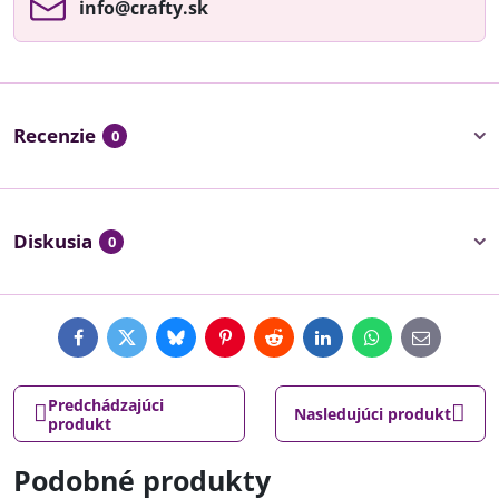
info​@crafty​.sk
Recenzie
0
Diskusia
0
Facebook
Twitter
Bluesky
Pinterest
Reddit
LinkedIn
WhatsApp
E-
mail
Predchádzajúci
Nasledujúci produkt
produkt
Podobné produkty