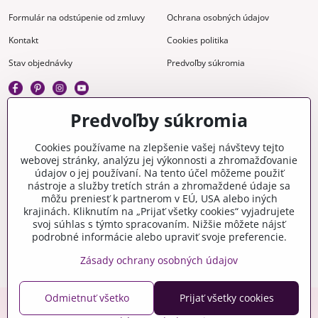
Formulár na odstúpenie od zmluvy
Ochrana osobných údajov
Kontakt
Cookies politika
Stav objednávky
Predvoľby súkromia
Predvoľby súkromia
Kreatívne
Cookies používame na zlepšenie vašej návštevy tejto
webovej stránky, analýzu jej výkonnosti a zhromažďovanie
Gravírovanie
Materiály na stiahnutie
údajov o jej používaní. Na tento účel môžeme použiť
nástroje a služby tretích strán a zhromaždené údaje sa
Videonávody
Blog
môžu preniesť k partnerom v EÚ, USA alebo iných
krajinách. Kliknutím na „Prijať všetky cookies“ vyjadrujete
Kreatívna poradňa
svoj súhlas s týmto spracovaním. Nižšie môžete nájsť
podrobné informácie alebo upraviť svoje preferencie.
Zásady ochrany osobných údajov
Odmietnuť všetko
Prijať všetky cookies
Copyright © 2006-2026 crafty.sk