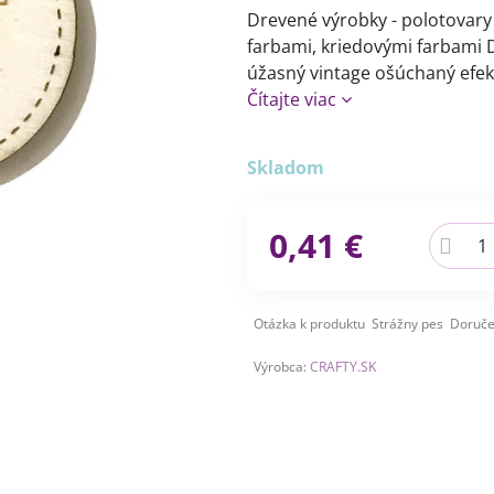
Drevené výrobky - polotovar
farbami, kriedovými farbami D
úžasný vintage ošúchaný efekt
Čítajte viac
Skladom
0,41 €
Otázka k produktu
Strážny pes
Doruče
Výrobca:
CRAFTY.SK