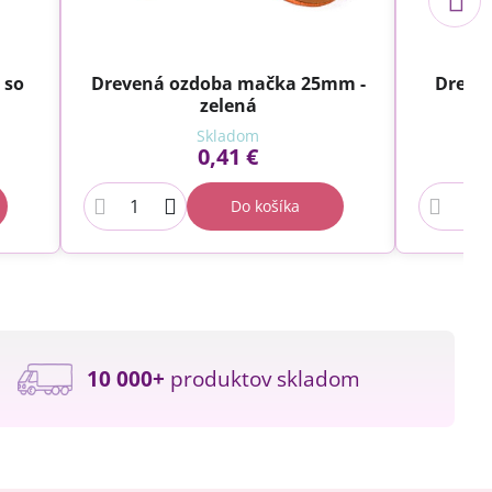
 so
Drevená ozdoba mačka 25mm -
Dreve
zelená
2,
Skladom
0,41 €
Do košíka
10 000+
produktov skladom