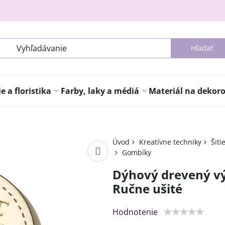
Hľadať
 a floristika
Farby, laky a médiá
Materiál na dekor
Úvod
Kreatívne techniky
Šiti
Gombíky
Dýhový drevený vý
Ručne ušité
Hodnotenie