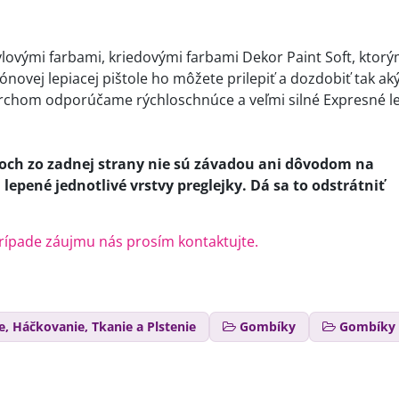
ovými farbami, kriedovými farbami Dekor Paint Soft, ktorý
novej lepiacej pištole ho môžete prilepiť a dozdobiť tak ak
vrchom odporúčame rýchloschnúce a veľmi silné Expresné le
ch zo zadnej strany nie sú závadou ani dôvodom na
lepené jednotlivé vrstvy preglejky. Dá sa to odstrátniť
prípade záujmu nás prosím kontaktujte.
ie, Háčkovanie, Tkanie a Plstenie
Gombíky
Gombíky