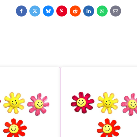
Facebook
Twitter
Bluesky
Pinterest
Reddit
LinkedIn
WhatsApp
E-
mail