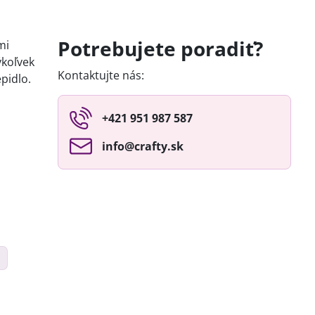
Potrebujete poradiť?
mi
ýkoľvek
Kontaktujte nás:
pidlo.
+421 951 987 587
info​@crafty​.sk