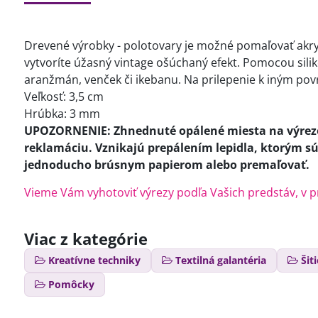
Drevené výrobky - polotovary je možné pomaľovať akryl
vytvoríte úžasný vintage ošúchaný efekt. Pomocou silikó
aranžmán, venček či ikebanu. Na prilepenie k iným po
Veľkosť: 3,5 cm
Hrúbka: 3 mm
UPOZORNENIE: Zhnednuté opálené miesta na výrezo
reklamáciu. Vznikajú prepálením lepidla, ktorým sú 
jednoducho brúsnym papierom alebo premaľovať.
Vieme Vám vyhotoviť výrezy podľa Vašich predstáv, v 
Viac z kategórie
Kreatívne techniky
Textilná galantéria
Šit
Pomôcky