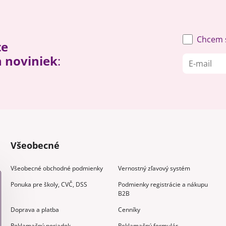
Chcem s
te
h noviniek
:
Všeobecné
Všeobecné obchodné podmienky
Vernostný zľavový systém
Ponuka pre školy, CVČ, DSS
Podmienky registrácie a nákupu
B2B
Doprava a platba
Cenníky
Reklamačný poriadok
Reklamačný formulár