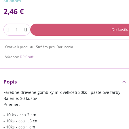
Skladom
2,46 €
Do košík
Otázka k produktu
Strážny pes
Doručenia
Výrobca:
DP Craft
Popis
Farebné drevené gombíky mix veľkostí 30ks - pastelové farby
Balenie: 30 kusov
Priemer:
- 10 ks - cca 2 cm
- 10ks - cca 1.5 cm
- 10ks - cca 1 cm