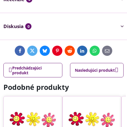
Diskusia
0
Facebook
Twitter
Bluesky
Pinterest
Reddit
LinkedIn
WhatsApp
E-
mail
Predchádzajúci
Nasledujúci produkt
produkt
Podobné produkty