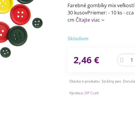
Farebné gombíky mix veľkostí 
30 kusovPriemer: - 10 ks - cca 
cm
Čítajte viac
Skladom
2,46 €
Otázka k produktu
Strážny pes
Doruče
Výrobca:
DP Craft