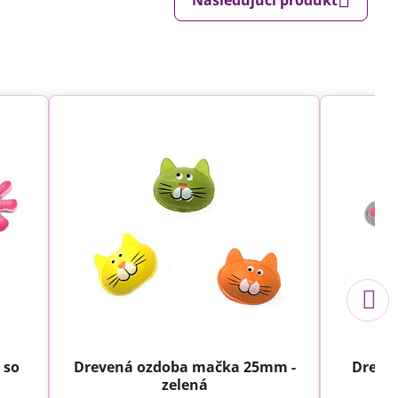
 so
Drevená ozdoba mačka 25mm -
Dreve
zelená
2,