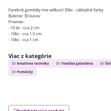
Farebné gombíky mix veľkostí 30ks - základné farby
Balenie: 30 kusov
Priemer:
- 10 ks - cca 2 cm
- 10ks - cca 1.5 cm
- 10ks - cca 1 cm
Viac z kategórie
Kreatívne techniky
Textilná galantéria
Šit
Pomôcky
Predchádzajúci produkt