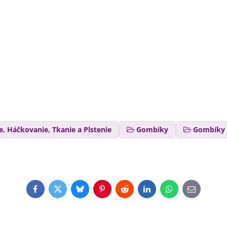
ie, Háčkovanie, Tkanie a Plstenie
Gombíky
Gombíky
Facebook
Twitter
Bluesky
Pinterest
Reddit
LinkedIn
WhatsApp
E-
mail