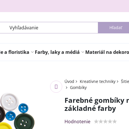
Hľadať
 a floristika
Farby, laky a médiá
Materiál na dekor
Úvod
Kreatívne techniky
Šiti
Gombíky
Farebné gombíky mi
základné farby
Hodnotenie