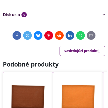
Diskusia
0
Facebook
Twitter
Bluesky
Pinterest
Reddit
LinkedIn
WhatsApp
E-
mail
Nasledujúci produkt
Podobné produkty