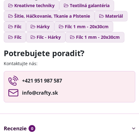
Kreatívne techniky
Textilná galantéria
Šitie, Háčkovanie, Tkanie a Plstenie
Materiál
Filc
Hárky
Filc 1 mm - 20x30cm
Filc
Filc - Hárky
Filc 1 mm - 20x30cm
Potrebujete poradiť?
Kontaktujte nás:
+421 951 987 587
info​@crafty​.sk
Recenzie
0