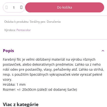
Do košíka
Otázka k produktu
Strážny pes
Doručenia
Výrobca:
Pentacolor
Popis
Farebný filc je veľmi obľúbený materíál na výrobu rôznych
postavičiek, alebo dekoratívnych predmetov. Ľahko sa z neho
robí odev pre postavičky, vlasy, peňaženky atď. Ľahko sa strihá,
resp. s použitím špeciálnych vykrajovačiek viete vyrezať pekné
vzory.
Hrúbka: 1 mm
Rozmer: +/- 20x30cm (záleží od dodanej šarže)
Viac z kategórie