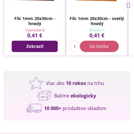
Filc 1mm 20x30cm -
Filc 1mm 20x30cm - svetlý
hnedý
hnedý
Vypredané
Skladom
0,41 €
0,41 €
Zobraziť
Do košíka
Viac ako
10 rokov
na trhu
Balíme
ekologicky
10 000+
produktov skladom