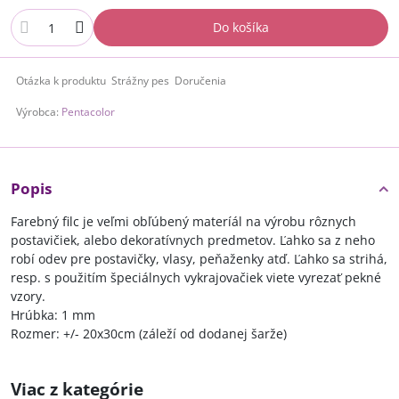
Do košíka
Otázka k produktu
Strážny pes
Doručenia
Výrobca:
Pentacolor
Popis
Farebný filc je veľmi obľúbený materíál na výrobu rôznych
postavičiek, alebo dekoratívnych predmetov. Ľahko sa z neho
robí odev pre postavičky, vlasy, peňaženky atď. Ľahko sa strihá,
resp. s použitím špeciálnych vykrajovačiek viete vyrezať pekné
vzory.
Hrúbka: 1 mm
Rozmer: +/- 20x30cm (záleží od dodanej šarže)
Viac z kategórie