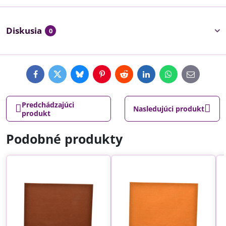
Diskusia
0
Facebook
Twitter
Bluesky
Pinterest
Reddit
LinkedIn
WhatsApp
E-
mail
Predchádzajúci
Nasledujúci produkt
produkt
Podobné produkty