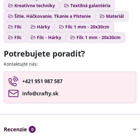
Kreatívne techniky
Textilná galantéria
Šitie, Háčkovanie, Tkanie a Plstenie
Materiál
Filc
Hárky
Filc 1 mm - 20x30cm
Filc
Filc - Hárky
Filc 1 mm - 20x30cm
Potrebujete poradiť?
Kontaktujte nás:
+421 951 987 587
info​@crafty​.sk
Recenzie
0