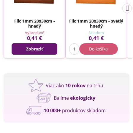
Filc 1mm 20x30cm -
Filc 1mm 20x30cm - svetlý
hnedý
hnedý
Vypredané
Skladom
0,41 €
0,41 €
Zobraziť
Do košíka
Viac ako
10 rokov
na trhu
Balíme
ekologicky
10 000+
produktov skladom