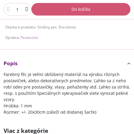
Do košíka
Otázka k produktu
Strážny pes
Doručenia
Výrobca:
Pentacolor
Popis
Farebný filc je veľmi obľúbený materíál na výrobu rôznych
postavičiek, alebo dekoratívnych predmetov. Ľahko sa z neho
robí odev pre postavičky, vlasy, peňaženky atď. Ľahko sa strihá,
resp. s použitím špeciálnych vykrajovačiek viete vyrezať pekné
vzory.
Hrúbka: 1 mm
Rozmer: +/- 20x30cm (záleží od dodanej šarže)
Viac z kategórie