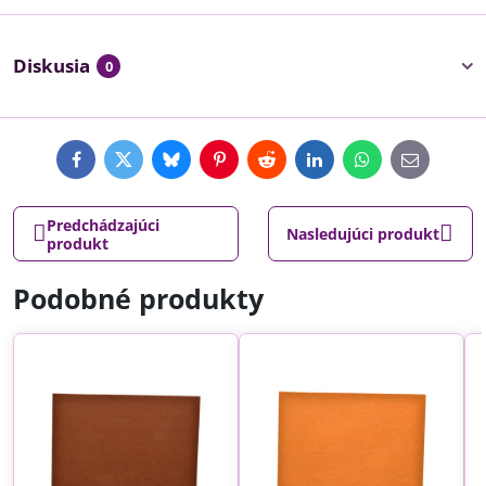
Diskusia
0
Facebook
Twitter
Bluesky
Pinterest
Reddit
LinkedIn
WhatsApp
E-
mail
Predchádzajúci
Nasledujúci produkt
produkt
Podobné produkty