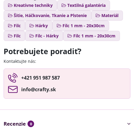
Kreatívne techniky
Textilná galantéria
Šitie, Háčkovanie, Tkanie a Plstenie
Materiál
Filc
Hárky
Filc 1 mm - 20x30cm
Filc
Filc - Hárky
Filc 1 mm - 20x30cm
Potrebujete poradiť?
Kontaktujte nás:
+421 951 987 587
info​@crafty​.sk
Recenzie
0