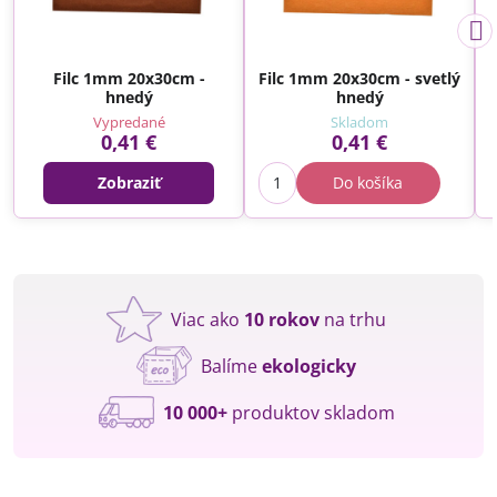
Filc 1mm 20x30cm -
Filc 1mm 20x30cm - svetlý
hnedý
hnedý
Vypredané
Skladom
0,41 €
0,41 €
Zobraziť
Do košíka
Viac ako
10 rokov
na trhu
Balíme
ekologicky
10 000+
produktov skladom