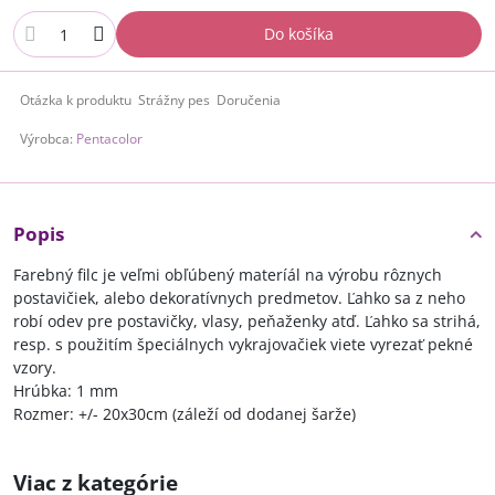
Do košíka
Otázka k produktu
Strážny pes
Doručenia
Výrobca:
Pentacolor
Popis
Farebný filc je veľmi obľúbený materíál na výrobu rôznych
postavičiek, alebo dekoratívnych predmetov. Ľahko sa z neho
robí odev pre postavičky, vlasy, peňaženky atď. Ľahko sa strihá,
resp. s použitím špeciálnych vykrajovačiek viete vyrezať pekné
vzory.
Hrúbka: 1 mm
Rozmer: +/- 20x30cm (záleží od dodanej šarže)
Viac z kategórie