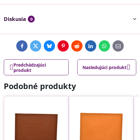
Diskusia
0
Facebook
Twitter
Bluesky
Pinterest
Reddit
LinkedIn
WhatsApp
E-
mail
Predchádzajúci
Nasledujúci produkt
produkt
Podobné produkty