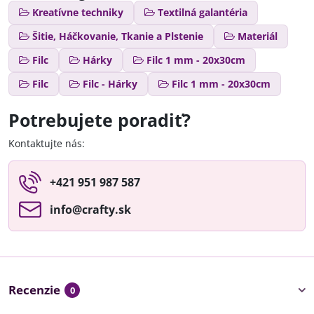
Kreatívne techniky
Textilná galantéria
Šitie, Háčkovanie, Tkanie a Plstenie
Materiál
Filc
Hárky
Filc 1 mm - 20x30cm
Filc
Filc - Hárky
Filc 1 mm - 20x30cm
Potrebujete poradiť?
Kontaktujte nás:
+421 951 987 587
info​@crafty​.sk
Recenzie
0