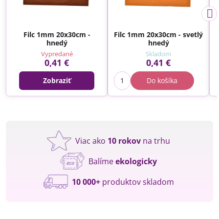
Filc 1mm 20x30cm -
Filc 1mm 20x30cm - svetlý
hnedý
hnedý
Vypredané
Skladom
0,41 €
0,41 €
Zobraziť
Do košíka
Viac ako
10 rokov
na trhu
Balíme
ekologicky
10 000+
produktov skladom