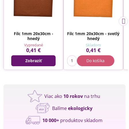
Filc 1mm 20x30cm -
Filc 1mm 20x30cm - svetlý
hnedý
hnedý
Vypredané
Skladom
0,41 €
0,41 €
Zobraziť
Do košíka
Viac ako
10 rokov
na trhu
Balíme
ekologicky
10 000+
produktov skladom