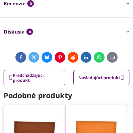
Recenzie
0
Diskusia
0
Facebook
Twitter
Bluesky
Pinterest
Reddit
LinkedIn
WhatsApp
E-
mail
Predchádzajúci
Nasledujúci produkt
produkt
Podobné produkty