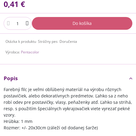
0,41 €
Do košíka
Otázka k produktu
Strážny pes
Doručenia
Výrobca:
Pentacolor
Popis
Farebný filc je veľmi obľúbený materíál na výrobu rôznych
postavičiek, alebo dekoratívnych predmetov. Ľahko sa z neho
robí odev pre postavičky, vlasy, peňaženky atď. Ľahko sa strihá,
resp. s použitím špeciálnych vykrajovačiek viete vyrezať pekné
vzory.
Hrúbka: 1 mm
Rozmer: +/- 20x30cm (záleží od dodanej šarže)