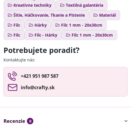
Kreatívne techniky
Textilná galantéria
Šitie, Háčkovanie, Tkanie a Plstenie
Materiál
Filc
Hárky
Filc 1 mm - 20x30cm
Filc
Filc - Hárky
Filc 1 mm - 20x30cm
Potrebujete poradiť?
Kontaktujte nás:
+421 951 987 587
info​@crafty​.sk
Recenzie
0