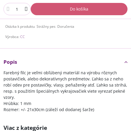
Do košíka
Otázka k produktu
Strážny pes
Doručenia
Výrobca:
CC
Popis
Farebný filc je veľmi obľúbený materíál na výrobu rôznych
postavičiek, alebo dekoratívnych predmetov. Ľahko sa z neho
robí odev pre postavičky, vlasy, peňaženky atď. Ľahko sa strihá,
resp. s použitím špeciálnych vykrajovačiek viete vyrezať pekné
vzory.
Hrúbka: 1 mm
Rozmer: +/- 21x30cm (záleží od dodanej šarže)
Viac z kategórie