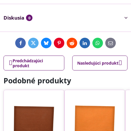
Diskusia
0
Facebook
Twitter
Bluesky
Pinterest
Reddit
LinkedIn
WhatsApp
E-
mail
Predchádzajúci
Nasledujúci produkt
produkt
Podobné produkty