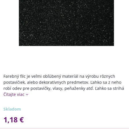
Farebný filc je veľmi obľúbený materíál na výrobu rôznych
postavičiek, alebo dekoratívnych predmetov. Ľahko sa z neho
robí odev pre postavičky, vlasy, peňaženky atď. Ľahko sa strihá
Čítajte viac
Skladom
1,18 €