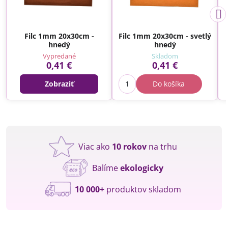
Filc 1mm 20x30cm -
Filc 1mm 20x30cm - svetlý
hnedý
hnedý
Vypredané
Skladom
0,41 €
0,41 €
Zobraziť
Do košíka
Viac ako
10 rokov
na trhu
Balíme
ekologicky
10 000+
produktov skladom