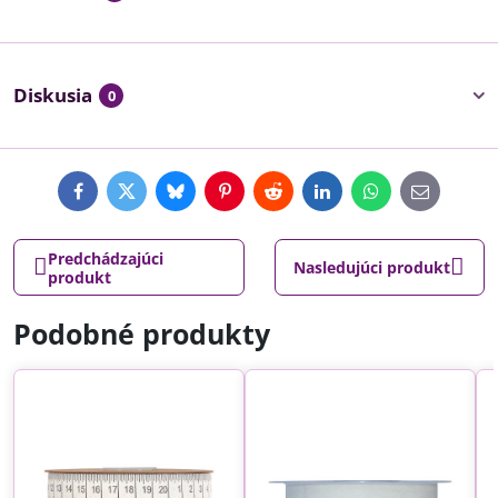
Diskusia
0
Facebook
Twitter
Bluesky
Pinterest
Reddit
LinkedIn
WhatsApp
E-
mail
Predchádzajúci
Nasledujúci produkt
produkt
Podobné produkty