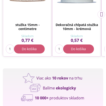
stužka 15mm -
Dekoračná chlpatá stužka
centimetre
10mm - krémová
Skladom
Skladom
0,77 €
0,57 €
Do košíka
Do košíka
Viac ako
10 rokov
na trhu
Balíme
ekologicky
10 000+
produktov skladom