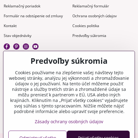
Reklamačný poriadok
Reklamačný formulár
Formulár na odstúpenie od zmluvy
Ochrana osobných údajov
Kontakt
Cookies politika
Stav objednávky
Predvoľby súkromia
Predvoľby súkromia
Kreatívne
Cookies používame na zlepšenie vašej návštevy tejto
webovej stránky, analýzu jej výkonnosti a zhromažďovanie
Gravírovanie
Materiály na stiahnutie
údajov o jej používaní. Na tento účel môžeme použiť
nástroje a služby tretích strán a zhromaždené údaje sa
Videonávody
Blog
môžu preniesť k partnerom v EÚ, USA alebo iných
krajinách. Kliknutím na „Prijať všetky cookies“ vyjadrujete
Kreatívna poradňa
svoj súhlas s týmto spracovaním. Nižšie môžete nájsť
podrobné informácie alebo upraviť svoje preferencie.
Zásady ochrany osobných údajov
Odmietnuť všetko
Prijať všetky cookies