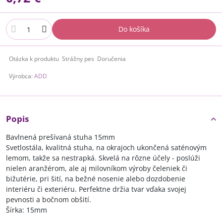
Do košíka
Otázka k produktu
Strážny pes
Doručenia
Výrobca:
ADD
Popis
Bavlnená prešívaná stuha 15mm
Svetlostála, kvalitná stuha, na okrajoch ukončená saténovým
lemom, takže sa nestrapká. Skvelá na rôzne účely - poslúži
nielen aranžérom, ale aj milovníkom výroby čeleniek či
bižutérie, pri šití, na bežné nosenie alebo dozdobenie
interiéru či exteriéru. Perfektne držia tvar vďaka svojej
pevnosti a bočnom obšití.
Šírka: 15mm