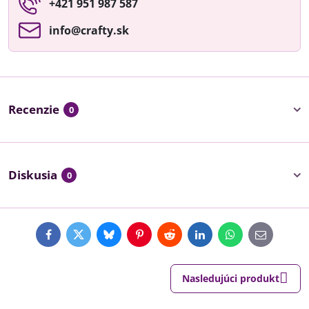
+421 951 987 587
info​@crafty​.sk
Recenzie
0
Diskusia
0
Facebook
Twitter
Bluesky
Pinterest
Reddit
LinkedIn
WhatsApp
E-
mail
Nasledujúci produkt