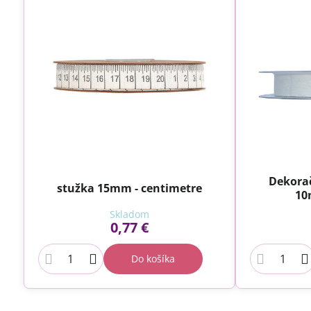
Dekora
stužka 15mm - centimetre
10
Skladom
0,77 €
Do košíka