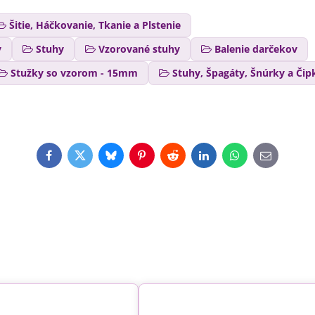
Šitie, Háčkovanie, Tkanie a Plstenie
y
Stuhy
Vzorované stuhy
Balenie darčekov
Stužky so vzorom - 15mm
Stuhy, Špagáty, Šnúrky a Čip
Facebook
Twitter
Bluesky
Pinterest
Reddit
LinkedIn
WhatsApp
E-
mail