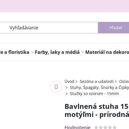
Hľadať
 a floristika
Farby, laky a médiá
Materiál na dekor
Úvod
Sezóna a udalosti
Osla
Stuhy, Špagáty, Šnúrky a Čipky
Stužky so vzorom - 15mm
Bavlnená stuha 15
motýľmi - prírodn
Hodnotenie