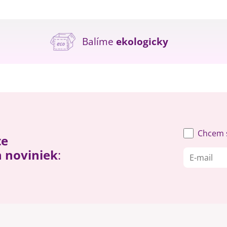
Balíme
ekologicky
Chcem s
te
h noviniek
: