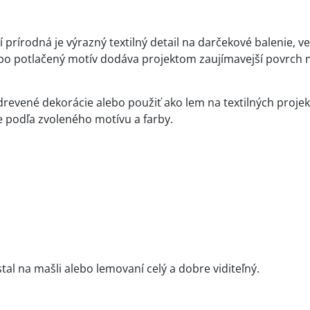
prírodná je výrazný textilný detail na darčekové balenie, v
lebo potlačený motív dodáva projektom zaujímavejší povrch 
 drevené dekorácie alebo použiť ako lem na textilných proje
ie podľa zvoleného motívu a farby.
stal na mašli alebo lemovaní celý a dobre viditeľný.