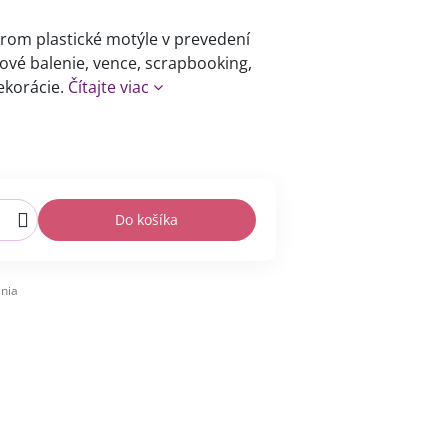
rom plastické motýle v prevedení
ové balenie, vence, scrapbooking,
ekorácie.
Čítajte viac
Do košíka
nia