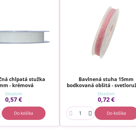
čná chlpatá stužka
Bavlnená stuha 15mm
mm - krémová
bodkovaná obšitá - svetloru
Skladom
Skladom
0,57 €
0,72 €
Do košíka
Do košíka