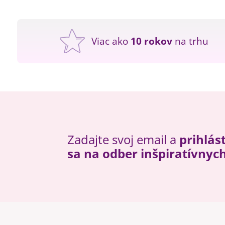
Viac ako
10 rokov
na trhu
Zadajte svoj email a
prihlás
sa na odber inšpiratívnyc