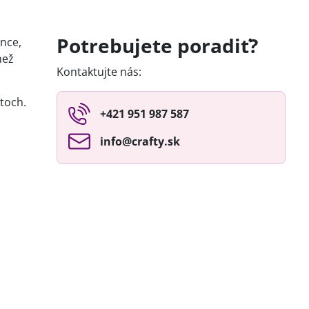
Potrebujete poradiť?
ence,
než
Kontaktujte nás:
ktoch.
+421 951 987 587
info​@crafty​.sk