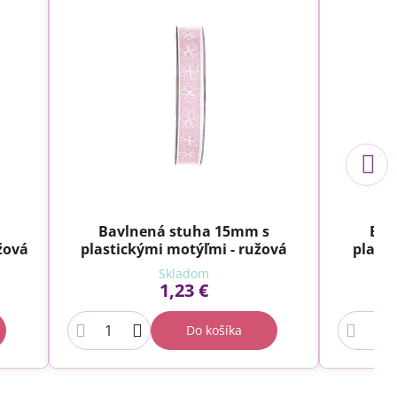
Bavlnená stuha 15mm s
Bav
žová
plastickými motýľmi - ružová
plasti
Skladom
1,23 €
Do košíka