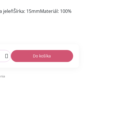
a jeleňŠírka: 15mmMateriál: 100%
Do košíka
nia