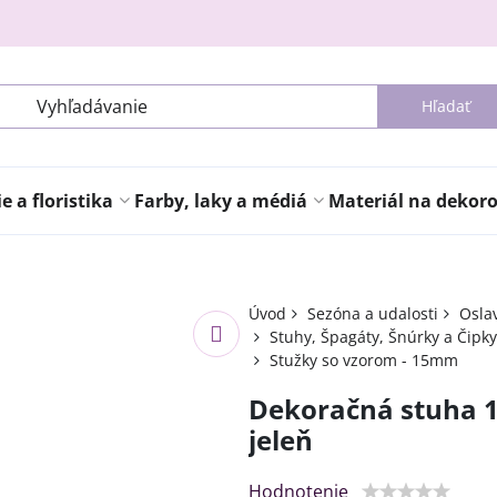
Hľadať
 a floristika
Farby, laky a médiá
Materiál na dekor
Úvod
Sezóna a udalosti
Osla
Stuhy, Špagáty, Šnúrky a Čipky
Stužky so vzorom - 15mm
Dekoračná stuha 
jeleň
Hodnotenie