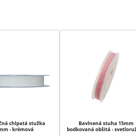
čná chlpatá stužka
Bavlnená stuha 15mm
mm - krémová
bodkovaná obšitá - svetloru