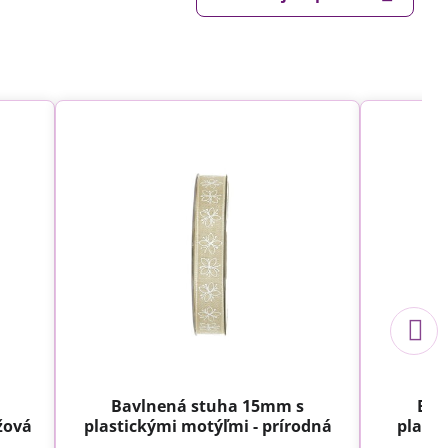
Bavlnená stuha 15mm s
Bav
žová
plastickými motýľmi - prírodná
plasti