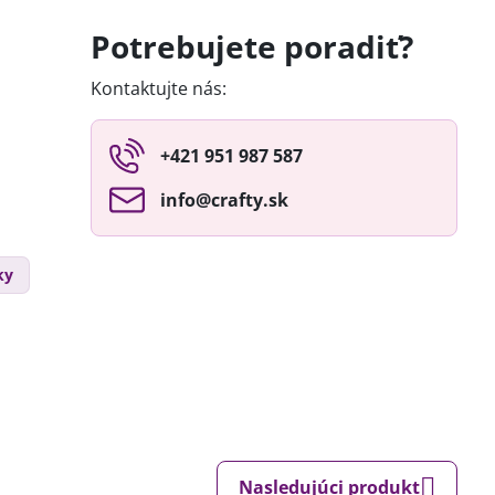
Potrebujete poradiť?
Kontaktujte nás:
+421 951 987 587
info​@crafty​.sk
ky
Nasledujúci produkt