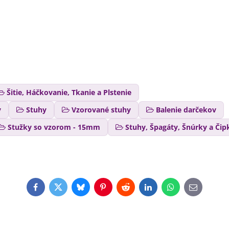
Šitie, Háčkovanie, Tkanie a Plstenie
y
Stuhy
Vzorované stuhy
Balenie darčekov
Stužky so vzorom - 15mm
Stuhy, Špagáty, Šnúrky a Čip
Facebook
Twitter
Bluesky
Pinterest
Reddit
LinkedIn
WhatsApp
E-
mail