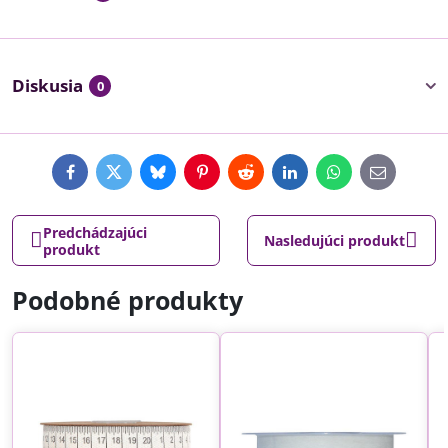
Diskusia
0
Facebook
Twitter
Bluesky
Pinterest
Reddit
LinkedIn
WhatsApp
E-
mail
Predchádzajúci
Nasledujúci produkt
produkt
Podobné produkty