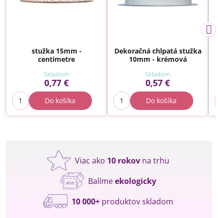
stužka 15mm -
Dekoračná chlpatá stužka
centimetre
10mm - krémová
Skladom
Skladom
0,77 €
0,57 €
Do košíka
Do košíka
Viac ako
10 rokov
na trhu
Balíme
ekologicky
10 000+
produktov skladom