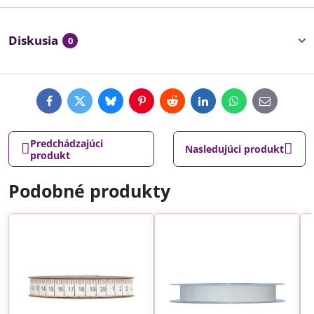
Diskusia
0
Facebook
Twitter
Bluesky
Pinterest
Reddit
LinkedIn
WhatsApp
E-
mail
Predchádzajúci
Nasledujúci produkt
produkt
Podobné produkty