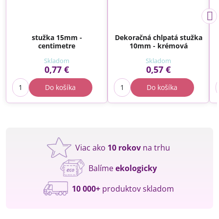
stužka 15mm -
Dekoračná chlpatá stužka
centimetre
10mm - krémová
Skladom
Skladom
0,77 €
0,57 €
Do košíka
Do košíka
Viac ako
10 rokov
na trhu
Balíme
ekologicky
10 000+
produktov skladom