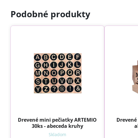
Podobné produkty
Drevené mini pečiatky ARTEMIO
Drevené 
30ks - abeceda kruhy
a
Skladom