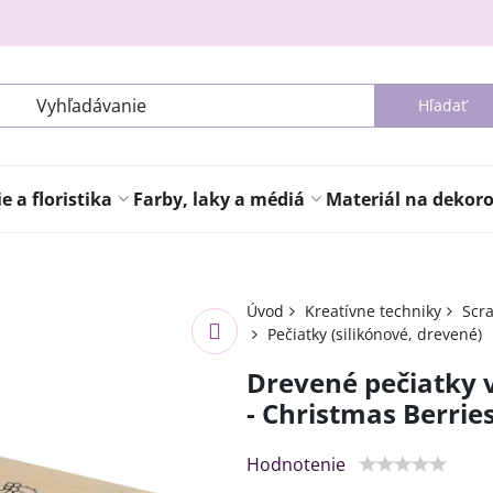
Hľadať
 a floristika
Farby, laky a médiá
Materiál na dekor
Úvod
Kreatívne techniky
Scr
Pečiatky (silikónové, drevené)
Drevené pečiatky 
- Christmas Berrie
Hodnotenie