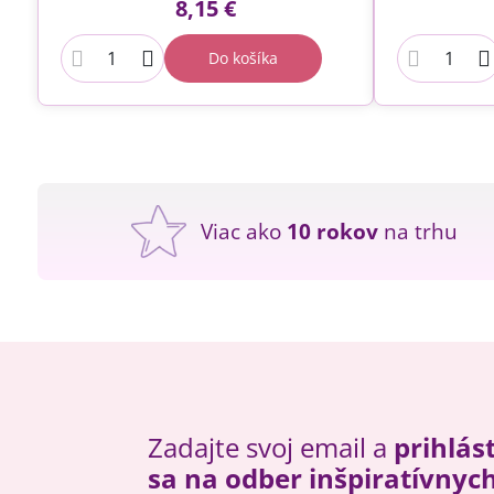
8,15 €
Do košíka
Viac ako
10 rokov
na trhu
Zadajte svoj email a
prihlás
sa na odber inšpiratívnyc