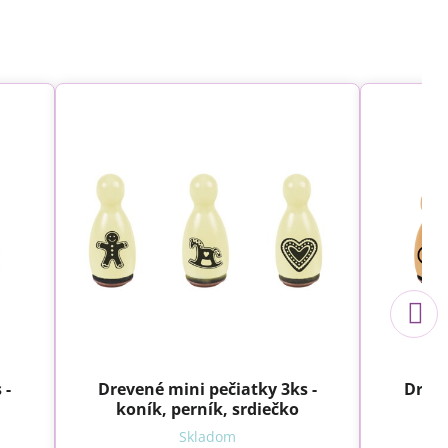
 -
Drevené mini pečiatky 3ks -
Dreve
koník, perník, srdiečko
Skladom