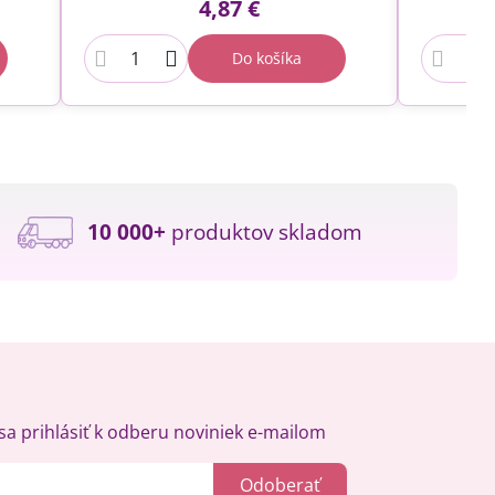
4,87 €
Do košíka
10 000+
produktov skladom
a prihlásiť k odberu noviniek e-mailom
Odoberať