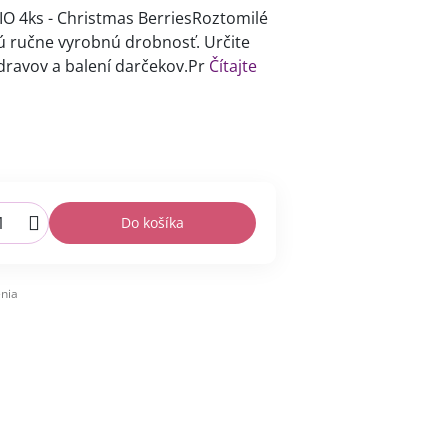
O 4ks - Christmas BerriesRoztomilé
dú ručne vyrobnú drobnosť. Určite
dravov a balení darčekov.Pr
Čítajte
Do košíka
nia