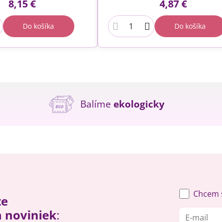
8,15 €
4,87 €
Do košíka
Do košíka
Balíme
ekologicky
Chcem s
te
h noviniek
: