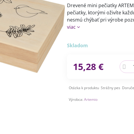
Drevené mini pečiatky ARTEMI
pečiatky, ktorými oživíte kaž
nesmú chýbať pri výrobe poz
viac
Skladom
15,28 €
Otázka k produktu
Strážny pes
Doruče
Výrobca:
Artemio