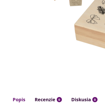
Popis
Recenzie
Diskusia
0
0