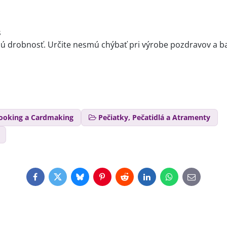
s
nú drobnosť. Určite nesmú chýbať pri výrobe pozdravov a ba
ooking a Cardmaking
Pečiatky, Pečatidlá a Atramenty
Facebook
Twitter
Bluesky
Pinterest
Reddit
LinkedIn
WhatsApp
E-
mail