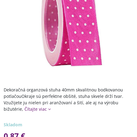
Dekoračná organzová stuha 40mm skvalitnou bodkovanou
potlačouOkraje sú perfektne obšité, stuha skvele drží tvar.
Vzužijete ju nielen pri aranžovaní a šití, ale aj na výrobu
bižutérie,
Čítajte viac
Skladom
0,87 €