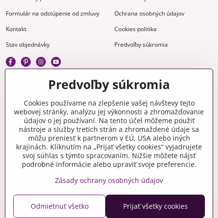
Formulár na odstúpenie od zmluvy
Ochrana osobných údajov
Kontakt
Cookies politika
Stav objednávky
Predvoľby súkromia
Predvoľby súkromia
Kreatívne
Cookies používame na zlepšenie vašej návštevy tejto
webovej stránky, analýzu jej výkonnosti a zhromažďovanie
Gravírovanie
Materiály na stiahnutie
údajov o jej používaní. Na tento účel môžeme použiť
nástroje a služby tretích strán a zhromaždené údaje sa
Videonávody
Blog
môžu preniesť k partnerom v EÚ, USA alebo iných
krajinách. Kliknutím na „Prijať všetky cookies“ vyjadrujete
Kreatívna poradňa
svoj súhlas s týmto spracovaním. Nižšie môžete nájsť
podrobné informácie alebo upraviť svoje preferencie.
Zásady ochrany osobných údajov
Odmietnuť všetko
Prijať všetky cookies
Copyright © 2006-2026 crafty.sk