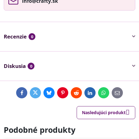
info​@crafty​.sk
Recenzie
0
Diskusia
0
Facebook
Twitter
Bluesky
Pinterest
Reddit
LinkedIn
WhatsApp
E-
mail
Nasledujúci produkt
Podobné produkty