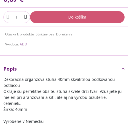
Do košíka
Otázka k produktu
Strážny pes
Doručenia
Výrobca:
ADD
Popis
Dekoračná organzová stuha 40mm skvalitnou bodkovanou
potlačou
Okraje sú perfektne obšité, stuha skvele drží tvar. Vzužijete ju
nielen pri aranžovaní a šití, ale aj na výrobu bižutérie,
čeleniek...
Šírka: 40mm
Vyrobené v Nemecku