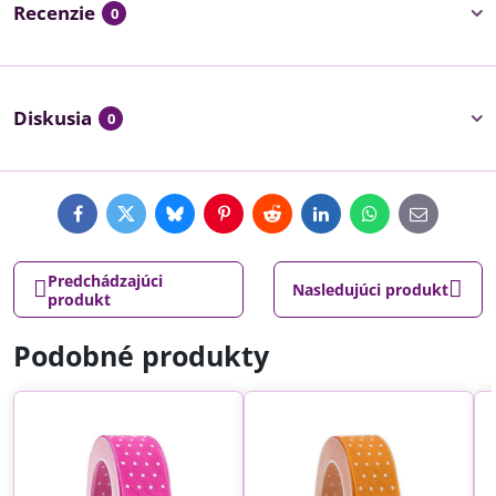
Recenzie
0
Diskusia
0
Facebook
Twitter
Bluesky
Pinterest
Reddit
LinkedIn
WhatsApp
E-
mail
Predchádzajúci
Nasledujúci produkt
produkt
Podobné produkty