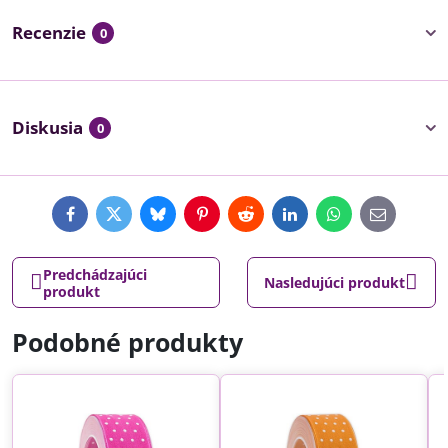
Recenzie
0
Diskusia
0
Facebook
Twitter
Bluesky
Pinterest
Reddit
LinkedIn
WhatsApp
E-
mail
Predchádzajúci
Nasledujúci produkt
produkt
Podobné produkty