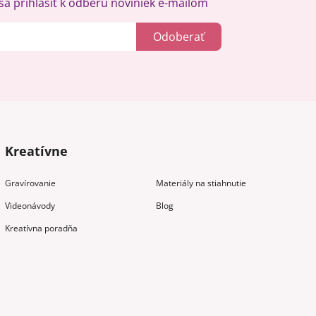
a prihlásiť k odberu noviniek e-mailom
Odoberať
Kreatívne
Gravírovanie
Materiály na stiahnutie
Videonávody
Blog
Kreatívna poradňa