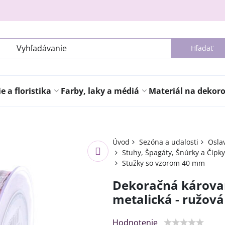
Hľadať
 a floristika
Farby, laky a médiá
Materiál na dekor
Úvod
Sezóna a udalosti
Osla
Stuhy, Špagáty, Šnúrky a Čipky
Stužky so vzorom 40 mm
Dekoračná károv
metalická - ružová
Hodnotenie