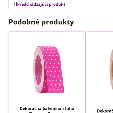
Predchádzajúci produkt
Podobné produkty
Dekoračná balvnená stuha
Dekorač