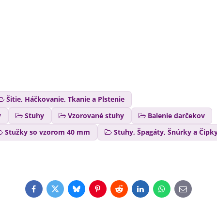
Šitie, Háčkovanie, Tkanie a Plstenie
y
Stuhy
Vzorované stuhy
Balenie darčekov
Stužky so vzorom 40 mm
Stuhy, Špagáty, Šnúrky a Čipk
Facebook
Twitter
Bluesky
Pinterest
Reddit
LinkedIn
WhatsApp
E-
mail