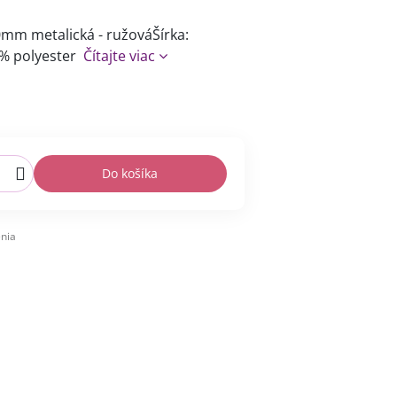
mm metalická - ružováŠírka:
0% polyester
Čítajte viac
Do košíka
nia