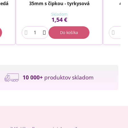
nedá
35mm s čipkou - tyrkysová
40m
Skladom
1,54 €
Do košíka
10 000+
produktov skladom