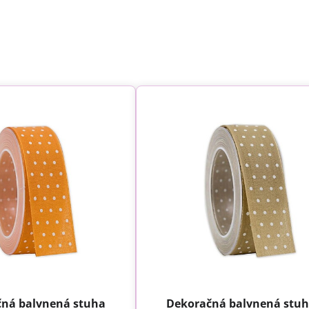
ná balvnená stuha
Dekoračná balvnená stu