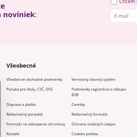
Chcem s
te
h noviniek
:
Všeobecné
Všeobecné obchodné podmienky
Vernostný zľavový systém
Ponuka pre školy, CVČ, DSS
Podmienky registrácie a nákupu
B2B
Doprava a platba
Cenníky
Reklamačný poriadok
Reklamačný formulár
Formulár na odstúpenie od zmluvy
Ochrana osobných údajov
Kontakt
Cookies politika