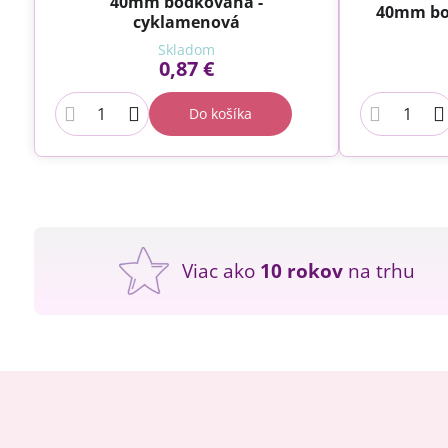
40mm bodkovaná -
40mm bo
cyklamenová
Skladom
0,87 €
Do košíka
Viac ako
10 rokov
na trhu