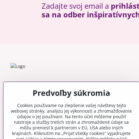
Zadajte svoj email a
prihlás
sa na odber inšpiratívnyc
Predvoľby súkromia
Cookies používame na zlepšenie vašej návštevy tejto
webovej stránky, analýzu jej výkonnosti a zhromažďovanie
údajov o jej používaní. Na tento účel môžeme použiť
nástroje a služby tretích strán a zhromaždené údaje sa
môžu preniesť k partnerom v EÚ, USA alebo iných
krajinách. Kliknutím na „Prijať všetky cookies“ vyjadrujete
svoj súhlas s týmto spracovaním. Nižšie môžete nájsť