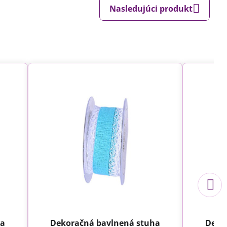
Nasledujúci produkt
ha
Dekoračná bavlnená stuha
Deko