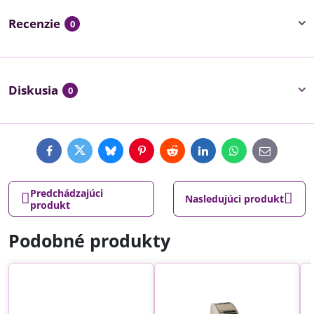
Recenzie
0
Diskusia
0
Facebook
Twitter
Bluesky
Pinterest
Reddit
LinkedIn
WhatsApp
E-
mail
Predchádzajúci
Nasledujúci produkt
produkt
Podobné produkty