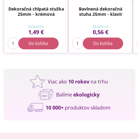
Dekoračná chlpatá stužka
Bavlnená dekoračná
25mm - krémová
stuha 25mm - klavír
Skladom
Skladom
1,49 €
0,56 €
Do košíka
Do košíka
Viac ako
10 rokov
na trhu
Balíme
ekologicky
10 000+
produktov skladom