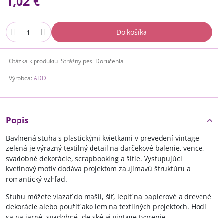
1,02 €
Do košíka
Otázka k produktu
Strážny pes
Doručenia
Výrobca:
ADD
Popis
Bavlnená stuha s plastickými kvietkami v prevedení vintage
zelená je výrazný textilný detail na darčekové balenie, vence,
svadobné dekorácie, scrapbooking a šitie. Vystupujúci
kvetinový motív dodáva projektom zaujímavú štruktúru a
romantický vzhľad.
Stuhu môžete viazať do mašlí, šiť, lepiť na papierové a drevené
dekorácie alebo použiť ako lem na textilných projektoch. Hodí
sa na jarné, svadobné, detské aj vintage tvorenie.