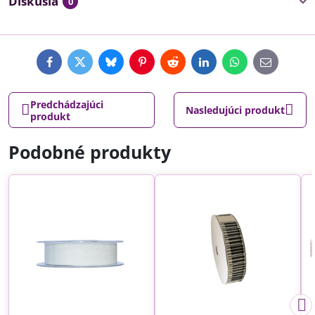
Diskusia
0
Facebook
Twitter
Bluesky
Pinterest
Reddit
LinkedIn
WhatsApp
E-
mail
Predchádzajúci
Nasledujúci produkt
produkt
Podobné produkty