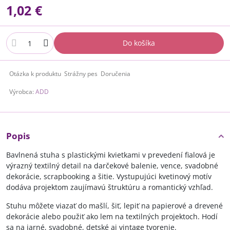
1,02 €
Do košíka
Otázka k produktu
Strážny pes
Doručenia
Výrobca:
ADD
Popis
Bavlnená stuha s plastickými kvietkami v prevedení fialová je
výrazný textilný detail na darčekové balenie, vence, svadobné
dekorácie, scrapbooking a šitie. Vystupujúci kvetinový motív
dodáva projektom zaujímavú štruktúru a romantický vzhľad.
Stuhu môžete viazať do mašlí, šiť, lepiť na papierové a drevené
dekorácie alebo použiť ako lem na textilných projektoch. Hodí
sa na jarné, svadobné, detské aj vintage tvorenie.