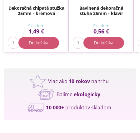
Dekoračná chlpatá stužka
Bavlnená dekoračná
25mm - krémová
stuha 25mm - klavír
Skladom
Skladom
1,49 €
0,56 €
Do košíka
Do košíka
Viac ako
10 rokov
na trhu
Balíme
ekologicky
10 000+
produktov skladom