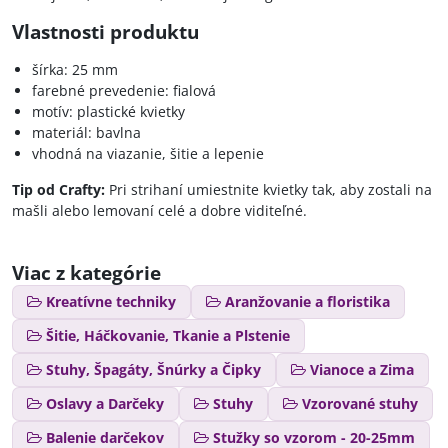
Vlastnosti produktu
šírka: 25 mm
farebné prevedenie: fialová
motív: plastické kvietky
materiál: bavlna
vhodná na viazanie, šitie a lepenie
Tip od Crafty:
Pri strihaní umiestnite kvietky tak, aby zostali na
mašli alebo lemovaní celé a dobre viditeľné.
Viac z kategórie
Kreatívne techniky
Aranžovanie a floristika
Šitie, Háčkovanie, Tkanie a Plstenie
Stuhy, Špagáty, Šnúrky a Čipky
Vianoce a Zima
Oslavy a Darčeky
Stuhy
Vzorované stuhy
Balenie darčekov
Stužky so vzorom - 20-25mm