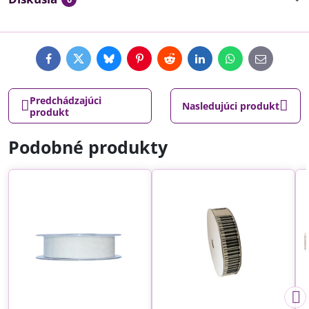
Facebook
Twitter
Bluesky
Pinterest
Reddit
LinkedIn
WhatsApp
E-
mail
Predchádzajúci
Nasledujúci produkt
produkt
Podobné produkty