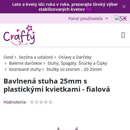
Leto a kvety idú ruka v ruke, prezerajte široký výber
✕
stabilizovaných kvetov
TU
Panel používateľa
Úvod
Sezóna a udalosti
Oslavy a Darčeky
Balenie darčekov
Stuhy, Špagáty, Šnúrky a Čipky
Vzorované stuhy
Stužky so vzorom - 20-25mm
Bavlnená stuha 25mm s
plastickými kvietkami - fialová
Hodnotenie