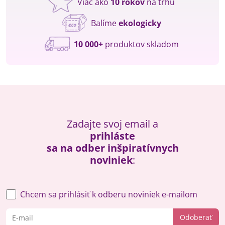
Viac ako
10 rokov
na trhu
Balíme
ekologicky
10 000+
produktov skladom
Zadajte svoj email a
prihláste
sa na odber inšpiratívnych
noviniek
:
Chcem sa prihlásiť k odberu noviniek e-mailom
Odoberať