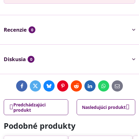
Recenzie
0
Diskusia
0
Facebook
Twitter
Bluesky
Pinterest
Reddit
LinkedIn
WhatsApp
E-
mail
Predchádzajúci
Nasledujúci produkt
produkt
Podobné produkty