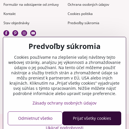
Formulár na odstúpenie od zmluvy
Ochrana osobných údajov
Kontakt
Cookies politika
Stav objednávky
Predvoľby súkromia
Predvoľby súkromia
Kreatívne
Cookies používame na zlepšenie vašej návštevy tejto
webovej stránky, analýzu jej výkonnosti a zhromažďovanie
Gravírovanie
Materiály na stiahnutie
údajov o jej používaní. Na tento účel môžeme použiť
nástroje a služby tretích strán a zhromaždené údaje sa
Videonávody
Blog
môžu preniesť k partnerom v EÚ, USA alebo iných
krajinách. Kliknutím na „Prijať všetky cookies“ vyjadrujete
Kreatívna poradňa
svoj súhlas s týmto spracovaním. Nižšie môžete nájsť
podrobné informácie alebo upraviť svoje preferencie.
Zásady ochrany osobných údajov
Odmietnuť všetko
Prijať všetky cookies
Copyright © 2006-2026 crafty.sk
Ukázať podrobnosti
Eshop pre Českú republiku - craftyshop.cz