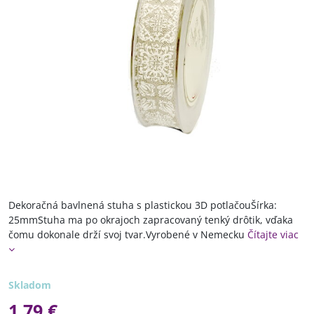
Dekoračná bavlnená stuha s plastickou 3D potlačouŠírka:
25mmStuha ma po okrajoch zapracovaný tenký drôtik, vďaka
čomu dokonale drží svoj tvar.Vyrobené v Nemecku
Čítajte viac
Skladom
1,79 €