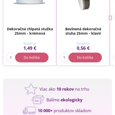
Dekoračná chlpatá stužka
Bavlnená dekoračná
25mm - krémová
stuha 25mm - klavír
Skladom
Skladom
1,49 €
0,56 €
Do košíka
Do košíka
Viac ako
10 rokov
na trhu
Balíme
ekologicky
10 000+
produktov skladom