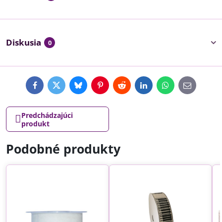
Diskusia
0
Facebook
Twitter
Bluesky
Pinterest
Reddit
LinkedIn
WhatsApp
E-
mail
Predchádzajúci
produkt
Podobné produkty