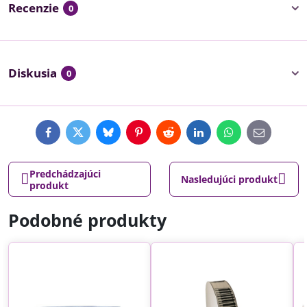
Recenzie
0
Diskusia
0
Facebook
Twitter
Bluesky
Pinterest
Reddit
LinkedIn
WhatsApp
E-
mail
Predchádzajúci
Nasledujúci produkt
produkt
Podobné produkty